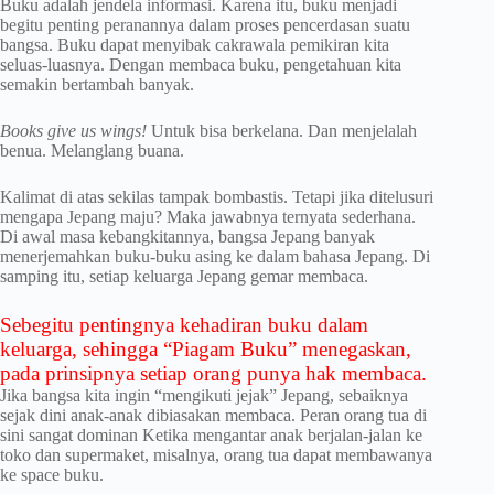
Buku adalah jendela informasi. Karena itu, buku menjadi
begitu penting peranannya dalam proses pencerdasan suatu
bangsa. Buku dapat menyibak cakrawala pemikiran kita
seluas-luasnya. Dengan membaca buku, pengetahuan kita
semakin bertambah banyak.
Books give us wings!
Untuk bisa berkelana. Dan menjelalah
benua. Melanglang buana.
Kalimat di atas sekilas tampak bombastis. Tetapi jika ditelusuri
mengapa Jepang maju? Maka jawabnya ternyata sederhana.
Di awal masa kebangkitannya, bangsa Jepang banyak
menerjemahkan buku-buku asing ke dalam bahasa Jepang. Di
samping itu, setiap keluarga Jepang gemar membaca.
Sebegitu pentingnya kehadiran buku dalam
keluarga, sehingga “Piagam Buku” menegaskan,
pada prinsipnya setiap orang punya hak membaca.
Jika bangsa kita ingin “mengikuti jejak” Jepang, sebaiknya
sejak dini anak-anak dibiasakan membaca. Peran orang tua di
sini sangat dominan Ketika mengantar anak berjalan-jalan ke
toko dan supermaket, misalnya, orang tua dapat membawanya
ke space buku.