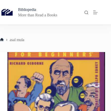
Skip
to
Bibliopedia
content
More than Read a Books
asal mula
Home