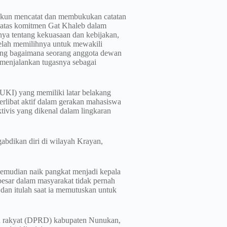
tekun mencatat dan membukukan catatan
ta atas komitmen Gat Khaleb dalam
ya tentang kekuasaan dan kebijakan,
telah memilihnya untuk mewakili
ntang bagaimana seorang anggota dewan
 menjalankan tugasnya sebagai
(UKI) yang memiliki latar belakang
erlibat aktif dalam gerakan mahasiswa
tivis yang dikenal dalam lingkaran
abdikan diri di wilayah Krayan,
Kemudian naik pangkat menjadi kepala
sar dalam masyarakat tidak pernah
dan itulah saat ia memutuskan untuk
an rakyat (DPRD) kabupaten Nunukan,