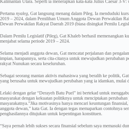
Kalimantan Utara. Seperti ia menerapkan kata-kata Julius Caesar 3-V:
Pertama
nyaleg
, Gat langsung menang dalam Pileg. Ia menduduki ku
2019 – 2024, dalam Pemilihan Umum Anggota Dewan Perwakilan Rak
Dewan Perwakilan Rakyat Daerah 2019 (biasa disingkat Pemilu Legisla
Dalam Pemilu Legislatif (Pileg), Gat Khaleb berhasil memenangkan 
menjabat selama periode 2019 – 2024.
Selama menjadi anggota dewan, Gat mencatat perjalanan dan pengal
impian, harapannya, serta cita-citanya untuk mewujudkan perubahan p
rakyat Nunukan secara keseluruhan.
Sebagai seorang mantan aktivis mahasiswa yang beralih ke politik, Gat
yang berusaha untuk mewujudkan perubahan yang ia idamkan, mulai dar
Lelaki dengan gelar “Derayeh Batu Puel” ini bertekad untuk mengga
masyarakat dengan kekuatan politiknya untuk menciptakan perubahan 
masyarakatnya.”Jika motivasinya hanya mencari keuntungan finansial, 
anggota dewan,” kata Gat. Ia dengan tegas memaparkan contohnya sen
penghasilannya ditujukan untuk kepentingan konstituen.
“Saya pernah lebih sukses secara finansial sebelum saya memasuki dun