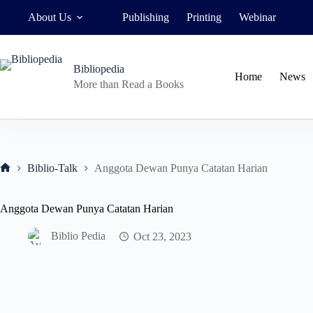
Skip
About Us
Publishing
Printing
Webinar
to
content
Bibliopedia
Home
News
More than Read a Books
Biblio-Talk
Anggota Dewan Punya Catatan Harian
Home
Anggota Dewan Punya Catatan Harian
Biblio Pedia
Oct 23, 2023