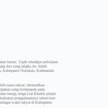
an harian. Topik sekaligus pekerjaan
ng dari yang langka itu. Inilah
an, Kabupaten Nunukan, Kalimantan
ili suara rakyat, memastikan
ebijakan yang berdampak pada
dan energi, tetapi Gat Khaleb adalah
mbukukan pengalamannya sehari-hari
sebagai wakil rakyat di Kabupaten