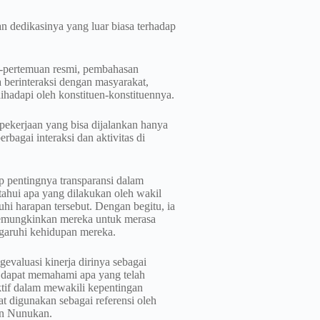
 dedikasinya yang luar biasa terhadap
an-pertemuan resmi, pembahasan
a berinteraksi dengan masyarakat,
ihadapi oleh konstituen-konstituennya.
ekerjaan yang bisa dijalankan hanya
bagai interaksi dan aktivitas di
 pentingnya transparansi dalam
ahui apa yang dilakukan oleh wakil
hi harapan tersebut. Dengan begitu, ia
memungkinkan mereka untuk merasa
garuhi kehidupan mereka.
gevaluasi kinerja dirinya sebagai
b dapat memahami apa yang telah
ktif dalam mewakili kepentingan
at digunakan sebagai referensi oleh
en Nunukan.