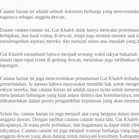
Catatan harian ini adalah sebuah dokumen berharga yang mencerminkan
tugasnya sebagai anggota dewan.
Dalam catatan-catatan ini, Gat Khaleb tidak hanya mencatat pertemu
kebijakan, dan hasil voting di dewan, tetapi juga momen-momen saat i
mendengarkan aspirasi mereka, dan mencari solusi atas masalah yang d
Gat Khaleb memahami bahwa menjadi seorang wakil rakyat bukanlah p
dalam rapat-rapat resmi di gedung dewan, melainkan juga melibatkan ber
lapangan.
Catatan harian ini juga mencerminkan pemahaman Gat Khaleb terhadap
pemerintahan. Ia merasa bahwa masyarakat memiliki hak untuk menget
rakyat mereka, dan catatan harian ini adalah upaya nyata untuk memenu
menciptakan hubungan yang kuat antara dirinya dan konstituennya, 
diikutsertakan dalam proses pengambilan keputusan yang akan memen
Selain itu, catatan harian ini juga menjadi alat yang berguna dalam men
anggota dewan. Dengan melihat catatan-catatan masa lalu, Gat Khale
dicapainya, di mana perlu perbaikan, dan bagaimana ia dapat lebih efe
rakyatnya. Catatan-catatan ini juga menjadi warisan berharga yang dap
anggota dewan yang akan datang untuk melayani konstituen Kabupat