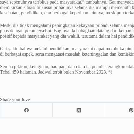
saya sepenuhnya terfokus pada masyarakat,” tambahnya. Gat menyadari
memikirkan situasi finansial pribadinya selama dia mampu memenuhi k
kesehatan, pendidikan, dan berbagai keperluan lainnya, meskipun ter
Meski dia tidak mengalami peningkatan kekayaan pribadi selama menj
puas dengan peran tersebut. Baginya, kebahagiaan datang dari kema
positif kepada masyarakat yang dia wakili, terutama dalam hal pendidika
Gat yakin bahwa melalui pendidikan, masyarakat dapat membuka pint
di berbagai aspek, serta mengatasi masalah ketertinggalan dan kemiski
Semua pikiran, keinginan, harapan, dan cita-cita penulis terangkum da
Tebal 450 halaman. Jadwal terbit bulan November 2023. *)
Share your love