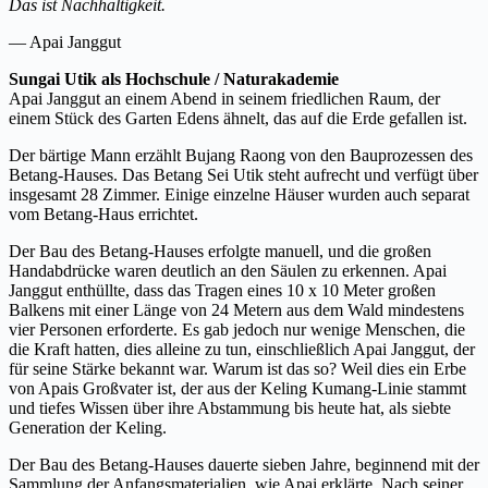
Das ist Nachhaltigkeit.
— Apai Janggut
Sungai Utik als Hochschule / Naturakademie
Apai Janggut an einem Abend in seinem friedlichen Raum, der
einem Stück des Garten Edens ähnelt, das auf die Erde gefallen ist.
Der bärtige Mann erzählt Bujang Raong von den Bauprozessen des
Betang-Hauses. Das Betang Sei Utik steht aufrecht und verfügt über
insgesamt 28 Zimmer. Einige einzelne Häuser wurden auch separat
vom Betang-Haus errichtet.
Der Bau des Betang-Hauses erfolgte manuell, und die großen
Handabdrücke waren deutlich an den Säulen zu erkennen. Apai
Janggut enthüllte, dass das Tragen eines 10 x 10 Meter großen
Balkens mit einer Länge von 24 Metern aus dem Wald mindestens
vier Personen erforderte. Es gab jedoch nur wenige Menschen, die
die Kraft hatten, dies alleine zu tun, einschließlich Apai Janggut, der
für seine Stärke bekannt war. Warum ist das so? Weil dies ein Erbe
von Apais Großvater ist, der aus der Keling Kumang-Linie stammt
und tiefes Wissen über ihre Abstammung bis heute hat, als siebte
Generation der Keling.
Der Bau des Betang-Hauses dauerte sieben Jahre, beginnend mit der
Sammlung der Anfangsmaterialien, wie Apai erklärte. Nach seiner