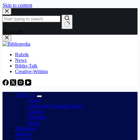
Skip to content
No results
Rubrik
News
Biblio-Talk
Creative-Writing
About Us
About
Author and Journalist Team
Courses
Publisher
Books
Publishing
Printing
Webinar