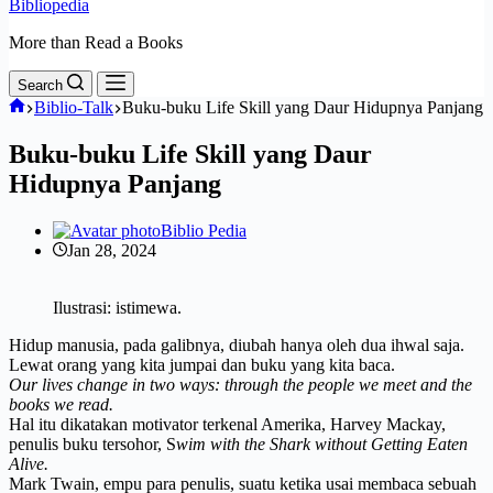
Bibliopedia
More than Read a Books
Search
Home
Biblio-Talk
Buku-buku Life Skill yang Daur Hidupnya Panjang
Buku-buku Life Skill yang Daur
Hidupnya Panjang
Biblio Pedia
Jan 28, 2024
Ilustrasi: istimewa.
Hidup manusia, pada galibnya, diubah hanya oleh dua ihwal saja.
Lewat orang yang kita jumpai dan buku yang kita baca.
Our lives change in two ways: through the people we meet and the
books we read.
Hal itu dikatakan motivator terkenal Amerika, Harvey Mackay,
penulis buku tersohor, S
wim with the Shark without Getting Eaten
Alive.
Mark Twain, empu para penulis, suatu ketika usai membaca sebuah