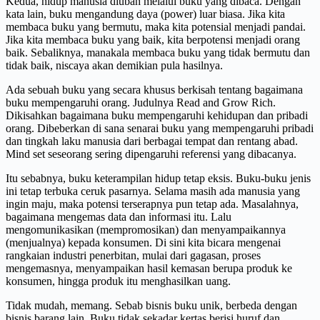
Kedua, hidup manusia diubah melalui buku yang dibaca. Dengan
kata lain, buku mengandung daya (power) luar biasa. Jika kita
membaca buku yang bermutu, maka kita potensial menjadi pandai.
Jika kita membaca buku yang baik, kita berpotensi menjadi orang
baik. Sebaliknya, manakala membaca buku yang tidak bermutu dan
tidak baik, niscaya akan demikian pula hasilnya.
Ada sebuah buku yang secara khusus berkisah tentang bagaimana
buku mempengaruhi orang. Judulnya Read and Grow Rich.
Dikisahkan bagaimana buku mempengaruhi kehidupan dan pribadi
orang. Dibeberkan di sana senarai buku yang mempengaruhi pribadi
dan tingkah laku manusia dari berbagai tempat dan rentang abad.
Mind set seseorang sering dipengaruhi referensi yang dibacanya.
Itu sebabnya, buku keterampilan hidup tetap eksis. Buku-buku jenis
ini tetap terbuka ceruk pasarnya. Selama masih ada manusia yang
ingin maju, maka potensi terserapnya pun tetap ada. Masalahnya,
bagaimana mengemas data dan informasi itu. Lalu
mengomunikasikan (mempromosikan) dan menyampaikannya
(menjualnya) kepada konsumen. Di sini kita bicara mengenai
rangkaian industri penerbitan, mulai dari gagasan, proses
mengemasnya, menyampaikan hasil kemasan berupa produk ke
konsumen, hingga produk itu menghasilkan uang.
Tidak mudah, memang. Sebab bisnis buku unik, berbeda dengan
bisnis barang lain. Buku tidak sekadar kertas berisi huruf dan