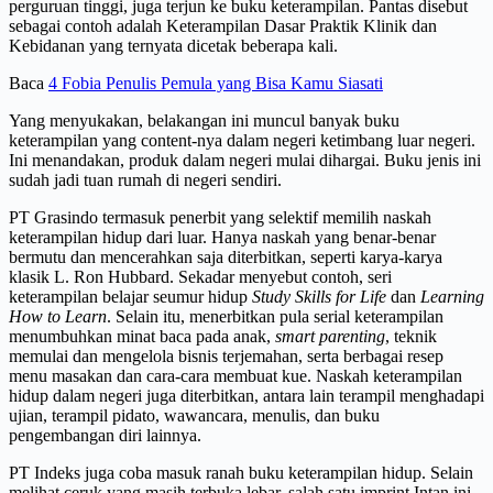
perguruan tinggi, juga terjun ke buku keterampilan. Pantas disebut
sebagai contoh adalah Keterampilan Dasar Praktik Klinik dan
Kebidanan yang ternyata dicetak beberapa kali.
Baca
4 Fobia Penulis Pemula yang Bisa Kamu Siasati
Yang menyukakan, belakangan ini muncul banyak buku
keterampilan yang content-nya dalam negeri ketimbang luar negeri.
Ini menandakan, produk dalam negeri mulai dihargai. Buku jenis ini
sudah jadi tuan rumah di negeri sendiri.
PT Grasindo termasuk penerbit yang selektif memilih naskah
keterampilan hidup dari luar. Hanya naskah yang benar-benar
bermutu dan mencerahkan saja diterbitkan, seperti karya-karya
klasik L. Ron Hubbard. Sekadar menyebut contoh, seri
keterampilan belajar seumur hidup
Study Skills for Life
dan
Learning
How to Learn
. Selain itu, menerbitkan pula serial keterampilan
menumbuhkan minat baca pada anak,
smart parenting
, teknik
memulai dan mengelola bisnis terjemahan, serta berbagai resep
menu masakan dan cara-cara membuat kue. Naskah keterampilan
hidup dalam negeri juga diterbitkan, antara lain terampil menghadapi
ujian, terampil pidato, wawancara, menulis, dan buku
pengembangan diri lainnya.
PT Indeks juga coba masuk ranah buku keterampilan hidup. Selain
melihat ceruk yang masih terbuka lebar, salah satu imprint Intan ini