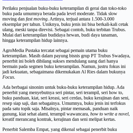
Perilaku penjualan buku-buku keterampilan di gerai dan toko-toko
buku pada umumnya berada pada level moderate. Tidak slow
moving dan
fast moving
. Artinya, terjual antara 1.500-3.000
eksemplar per tahun. Uniknya, buku jenis ini bisa berkali-kali cetak
ulang, meski tanpa direvisi. Sebagai contoh, buku terbitan Trubus.
Mulai dari keterampilan budidaya hewan, budi daya tanaman,
hingga keterampilan hidup lainnya.
AgroMedia Pustaka tercatat sebagai pemain utama buku
keterampilan. Masih dalam payung bisnis grup PT Trubus Swadaya,
penerbit ini boleh dibilang sukses mendulang uang dari hanya
bermain pada segmen buku keterampilan. Namun, justru fokus ini
jadi kekuatan, sebagaimana dikemukakan Al Ries dalam bukunya
Focus
.
Ada berbagai sinonim untuk buku-buku keterampilan hidup. Ada
penerbit yang menyebutnya seri pintar, seri terampil, seri how to,
buku panduan, kiat, seri kreasi, seri cerdas, buku kerajinan dan seni,
resep siap saji, dan sebagainya. Umumnya, buku jenis ini terfokus
pada satu topik saja. Misalnya, pintar memasak, panduan naik
gunung, kiat sehat alami, terampil wawancara,
how to write a novel
,
kreatif merancang kontrak, kerajinan dan seni melipat kertas.
Penerbit Salemba Empat, yang dikenal sebagai penerbit buku