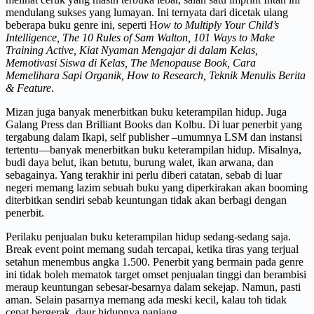
mendulang sukses yang lumayan. Ini ternyata dari dicetak ulang
beberapa buku genre ini, seperti H
ow to Multiply Your Child’s
Intelligence, The 10 Rules of Sam Walton, 101 Ways to Make
Training Active, Kiat Nyaman Mengajar di dalam Kelas,
Memotivasi Siswa di Kelas, The Menopause Book, Cara
Memelihara Sapi Organik, How to Research, Teknik Menulis Berita
& Feature
.
Mizan juga banyak menerbitkan buku keterampilan hidup. Juga
Galang Press dan Brilliant Books dan Kolbu. Di luar penerbit yang
tergabung dalam Ikapi, self publisher –umumnya LSM dan instansi
tertentu—banyak menerbitkan buku keterampilan hidup. Misalnya,
budi daya belut, ikan betutu, burung walet, ikan arwana, dan
sebagainya. Yang terakhir ini perlu diberi catatan, sebab di luar
negeri memang lazim sebuah buku yang diperkirakan akan booming
diterbitkan sendiri sebab keuntungan tidak akan berbagi dengan
penerbit.
Perilaku penjualan buku keterampilan hidup sedang-sedang saja.
Break event point memang sudah tercapai, ketika tiras yang terjual
setahun menembus angka 1.500. Penerbit yang bermain pada genre
ini tidak boleh mematok target omset penjualan tinggi dan berambisi
meraup keuntungan sebesar-besarnya dalam sekejap. Namun, pasti
aman. Selain pasarnya memang ada meski kecil, kalau toh tidak
cepat bergerak, daur hidupnya panjang.