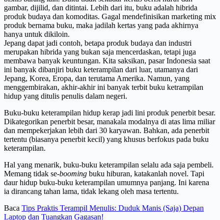
gambar, dijilid, dan ditintai. Lebih dari itu, buku adalah hibrida
produk budaya dan komoditas. Gagal mendefinisikan marketing mix
produk bernama buku, maka jadilah kertas yang pada akhirnya
hanya untuk dikiloin.
Jepang dapat jadi contoh, betapa produk budaya dan industri
merupakan hibrida yang bukan saja mencerdaskan, tetapi juga
membawa banyak keuntungan. Kita saksikan, pasar Indonesia saat
ini banyak dibanjiri buku keterampilan dari luar, utamanya dari
Jepang, Korea, Eropa, dan terutama Amerika. Namun, yang
menggembirakan, akhir-akhir ini banyak terbit buku ketrampilan
hidup yang ditulis penulis dalam negeri.
Buku-buku keterampilan hidup kerap jadi lini produk penerbit besar.
Dikategorikan penerbit besar, manakala modalnya di atas lima miliar
dan mempekerjakan lebih dari 30 karyawan. Bahkan, ada penerbit
tertentu (biasanya penerbit kecil) yang khusus berfokus pada buku
keterampilan.
Hal yang menarik, buku-buku keterampilan selalu ada saja pembeli.
Memang tidak se-
booming
buku hiburan, katakanlah novel. Tapi
daur hidup buku-buku keterampilan umumnya panjang. Ini karena
ia dirancang tahan lama, tidak lekang oleh masa tertentu.
Baca
Tips Praktis Terampil Menulis: Duduk Manis (Saja) Depan
Laptop dan Tuangkan Gagasan!