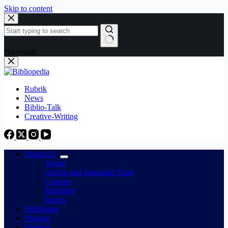
Skip to content
No results
Rubrik
News
Biblio-Talk
Creative-Writing
About Us
About
Author and Journalist Team
Courses
Publisher
Books
Publishing
Printing
Webinar