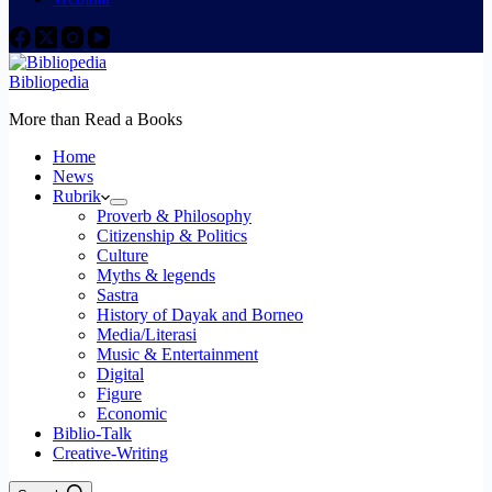
Bibliopedia
More than Read a Books
Home
News
Rubrik
Proverb & Philosophy
Citizenship & Politics
Culture
Myths & legends
Sastra
History of Dayak and Borneo
Media/Literasi
Music & Entertainment
Digital
Figure
Economic
Biblio-Talk
Creative-Writing