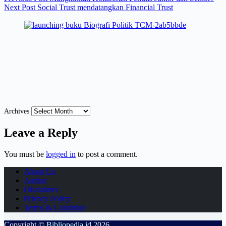
Next
Post
Social Trust mendatangkan Financial Trust
Archives
Leave a Reply
You must be
logged in
to post a comment.
About Us
Author
Disclaimer
Privacy Policy
Terms & Condition
Copyright ©
Bibliopedia.id
2026