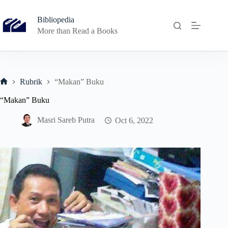
Skip
to
Bibliopedia
content
More than Read a Books
Rubrik
“Makan” Buku
Home
“Makan” Buku
Masri Sareb Putra
Oct 6, 2022