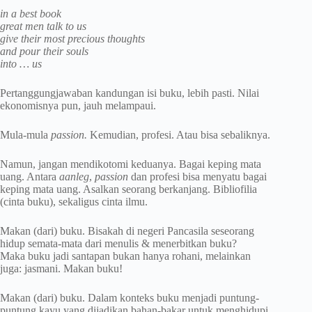
in a best book
great men talk to us
give their most precious thoughts
and pour their souls
into … us
Pertanggungjawaban kandungan isi buku, lebih pasti. Nilai
ekonomisnya pun, jauh melampaui.
Mula-mula
passion.
Kemudian, profesi. Atau bisa sebaliknya.
Namun, jangan mendikotomi keduanya. Bagai keping mata
uang. Antara
aanleg
,
passion
dan profesi bisa menyatu bagai
keping mata uang. Asalkan seorang berkanjang. Bibliofilia
(cinta buku), sekaligus cinta ilmu.
Makan (dari) buku. Bisakah di negeri Pancasila seseorang
hidup semata-mata dari menulis & menerbitkan buku?
Maka buku jadi santapan bukan hanya rohani, melainkan
juga: jasmani. Makan buku!
Makan (dari) buku. Dalam konteks buku menjadi puntung-
puntung kayu yang dijadikan bahan-bakar untuk menghidupi