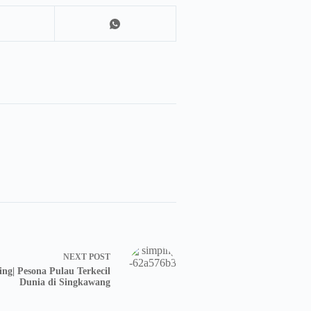
NEXT
POST
ng| Pesona Pulau Terkecil
Dunia di Singkawang