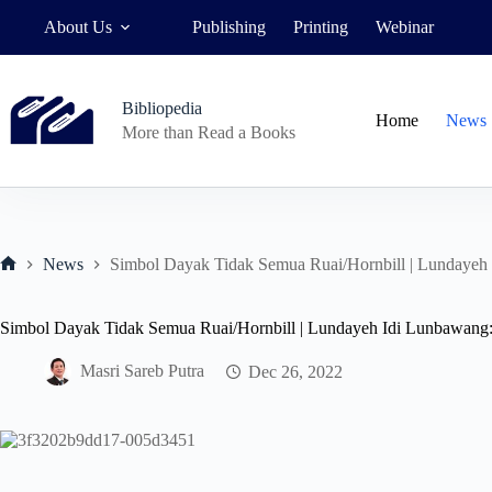
Skip
About Us
Publishing
Printing
Webinar
to
content
Bibliopedia
Home
News
More than Read a Books
News
Simbol Dayak Tidak Semua Ruai/Hornbill | Lundayeh
Home
Simbol Dayak Tidak Semua Ruai/Hornbill | Lundayeh Idi Lunbawang
Masri Sareb Putra
Dec 26, 2022