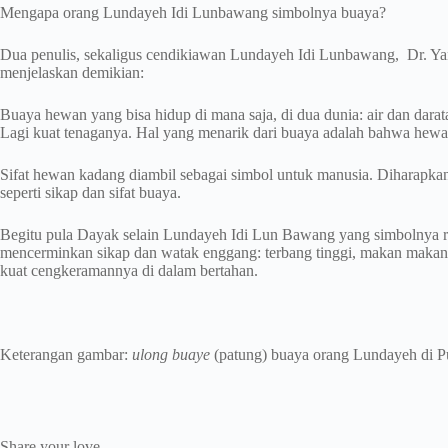
Mengapa orang Lundayeh Idi Lunbawang simbolnya buaya?
Dua penulis, sekaligus cendikiawan Lundayeh Idi Lunbawang, Dr. Ya
menjelaskan demikian:
Buaya hewan yang bisa hidup di mana saja, di dua dunia: air dan dara
Lagi kuat tenaganya. Hal yang menarik dari buaya adalah bahwa hewan
Sifat hewan kadang diambil sebagai simbol untuk manusia. Diharapk
seperti sikap dan sifat buaya.
Begitu pula Dayak selain Lundayeh Idi Lun Bawang yang simbolnya r
mencerminkan sikap dan watak enggang: terbang tinggi, makan makana
kuat cengkeramannya di dalam bertahan.
Keterangan gambar:
ulong buaye
(patung) buaya orang Lundayeh di Pu
Share your love