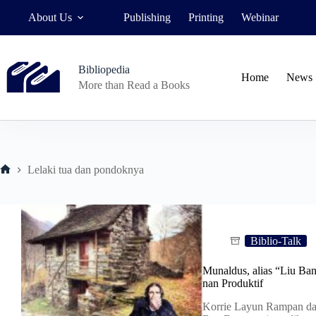
Skip
About Us
Publishing
Printing
Webinar
to
content
Bibliopedia
Home
News
More than Read a Books
Lelaki tua dan pondoknya
Home
Biblio-Talk
Munaldus, alias “Liu Ban
nan Produktif
Korrie Layun Rampan da