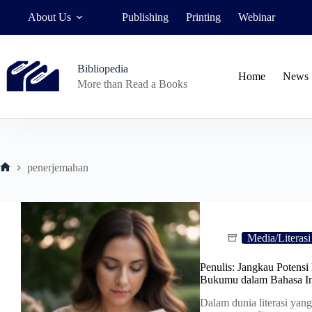
Skip
About Us
Publishing
Printing
Webinar
to
content
Bibliopedia
Home
News
More than Read a Books
penerjemahan
Home
Media/Literasi
Penulis: Jangkau Potensi
Bukumu dalam Bahasa In
Dalam dunia literasi yang