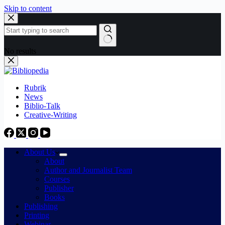
Skip to content
No results
Rubrik
News
Biblio-Talk
Creative-Writing
About Us
About
Author and Journalist Team
Courses
Publisher
Books
Publishing
Printing
Webinar