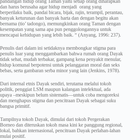
pandangan hidup orang Taman yaitu setiap orang diharapkan
dan harus berusaha agar hidup menjadi orang yang
berperilaku baik, pandai bicara, bijak, rajin, terampil, perantau,
banyak keturunan dan banyak harta dan dengan begitu akan
bernama (tio’ tadongo), memungkinkan orang Taman dengan
kesempatan yang sama apa pun penggolongannya untuk
mencapai kehidupan yang lebih baik. “ (Anyang, 1996: 237).
Penulis dari dalam ini setidaknya membongkar stigma para
penulis luar yang menggambarkan bahwa rumah orang Dayak
tidak sehat, mudah terbakar, gampang kena penyakit menular,
hidup komunal berpotensi untuk pelanggaran moral dan seks
bebas, serta gambaran serba minor yang lain (Jenkins, 1978).
Dari internal etnis Dayak sendiri, terutama melalui tokoh
politik, penggiat LSM maupun kalangan intelektual, ada
upaya –meskipun belum sistematis—untuk coba mengoreksi
dan menghapus stigma dan pencitraan Dayak sebagai suku
bangsa primitif.
Tampilnya tokoh Dayak, dimulai dari tokoh Pergerakan
Borneo dan diteruskan tokoh masa kini ke panggung regional,
lokal, bahkan internasional, pencitraan Dayak perlahan-lahan
mulai positif.