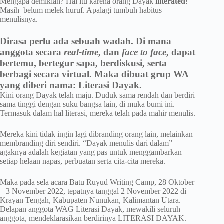
Mengapa demikian? Hal itu karena orang Dayak
iliterated
!
Masih belum melek huruf. Apalagi tumbuh habitus
menulisnya.
Dirasa perlu ada sebuah wadah. Di mana
anggota secara
real-time
, dan
face to face
, dapat
bertemu, bertegur sapa, berdiskusi, serta
berbagi secara virtual. Maka dibuat grup WA
yang diberi nama:
Literasi Dayak.
Kini orang Dayak telah maju. Duduk sama rendah dan berdiri
sama tinggi dengan suku bangsa lain, di muka bumi ini.
Termasuk dalam hal literasi, mereka telah pada mahir menulis.
Mereka kini tidak ingin lagi dibranding orang lain, melainkan
membranding diri sendiri. “Dayak menulis dari dalam”
agaknya adalah kegiatan yang pas untuk menggambarkan
setiap helaan napas, perbuatan serta cita-cita mereka.
Maka pada sela acara Batu Ruyud Writing Camp, 28 Oktober
– 3 November 2022, tepatnya tanggal 2 November 2022 di
Krayan Tengah, Kabupaten Nunukan, Kalimantan Utara.
Delapan anggota WAG Literasi Dayak, mewakili seluruh
anggota, mendeklarasikan berdirinya LITERASI DAYAK.