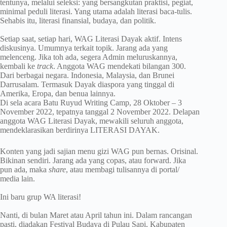
tentunya, melalui seleksi: yang bersangkutan praktisi, pegiat,
minimal peduli literasi. Yang utama adalah literasi baca-tulis.
Sehabis itu, literasi finansial, budaya, dan politik.
Setiap saat, setiap hari, WAG Literasi Dayak aktif. Intens
diskusinya. Umumnya terkait topik. Jarang ada yang
melenceng. Jika toh ada, segera Admin meluruskannya,
kembali ke
track
. Anggota WAG mendekati bilangan 300.
Dari berbagai negara. Indonesia, Malaysia, dan Brunei
Darrusalam. Termasuk Dayak diaspora yang tinggal di
Amerika, Eropa, dan benua lainnya.
Di sela acara Batu Ruyud Writing Camp, 28 Oktober – 3
November 2022, tepatnya tanggal 2 November 2022. Delapan
anggota WAG Literasi Dayak, mewakili seluruh anggota,
mendeklarasikan berdirinya LITERASI DAYAK.
Konten yang jadi sajian menu gizi WAG pun bernas. Orisinal.
Bikinan sendiri. Jarang ada yang copas, atau forward. Jika
pun ada, maka
share
, atau membagi tulisannya di portal/
media lain.
Ini baru grup WA literasi!
Nanti, di bulan Maret atau April tahun ini. Dalam rancangan
pasti, diadakan Festival Budaya di Pulau Sapi, Kabupaten