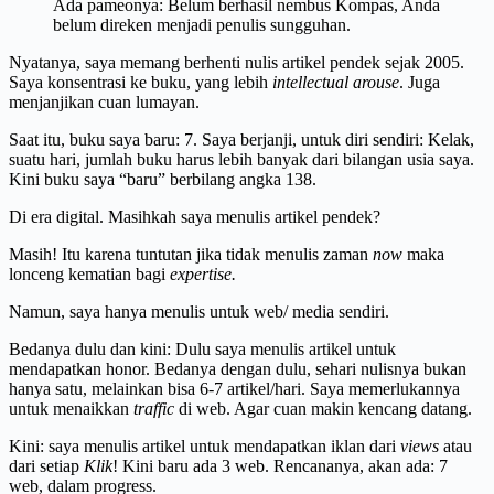
Ada pameonya: Belum berhasil nembus Kompas, Anda
belum direken menjadi penulis sungguhan.
Nyatanya, saya memang berhenti nulis artikel pendek sejak 2005.
Saya konsentrasi ke buku, yang lebih
intellectual arouse
. Juga
menjanjikan cuan lumayan.
Saat itu, buku saya baru: 7. Saya berjanji, untuk diri sendiri: Kelak,
suatu hari, jumlah buku harus lebih banyak dari bilangan usia saya.
Kini buku saya “baru” berbilang angka 138.
Di era digital. Masihkah saya menulis artikel pendek?
Masih! Itu karena tuntutan jika tidak menulis zaman
now
maka
lonceng kematian bagi
expertise.
Namun, saya hanya menulis untuk web/ media sendiri.
Bedanya dulu dan kini: Dulu saya menulis artikel untuk
mendapatkan honor. Bedanya dengan dulu, sehari nulisnya bukan
hanya satu, melainkan bisa 6-7 artikel/hari. Saya memerlukannya
untuk menaikkan
traffic
di web. Agar cuan makin kencang datang.
Kini: saya menulis artikel untuk mendapatkan iklan dari
views
atau
dari setiap
Klik
! Kini baru ada 3 web. Rencananya, akan ada: 7
web, dalam progress.