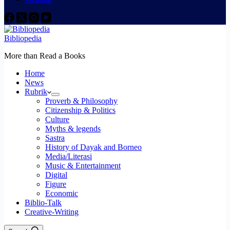
Bibliopedia
More than Read a Books
Home
News
Rubrik
Proverb & Philosophy
Citizenship & Politics
Culture
Myths & legends
Sastra
History of Dayak and Borneo
Media/Literasi
Music & Entertainment
Digital
Figure
Economic
Biblio-Talk
Creative-Writing