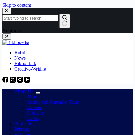
Skip to content
No results
Rubrik
News
Biblio-Talk
Creative-Writing
About Us
About
Author and Journalist Team
Courses
Publisher
Books
Publishing
Printing
Webinar