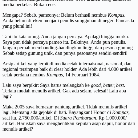
media berkelas. Bukan ece.
Mengapa? Sebab, pameonya: Belum berhasil nembus
Kompas
,
Anda belum direken menjadi penulis sungguhan di negeri Pancasila
yang plural ini!
Tapi itu kata orang. Anda jangan percaya. Apalagi hingga murka.
Saya pun tidak percaya pameo itu. Buktinya, Anda pun penulis.
Jangan pernah membanding-bandingkan tinggi dan pesona gunung.
Sebab setiap gunung unik, dan punya pesonanya sendiri-sendiri!
Arsip artikel yang terbit di media cetak internaisonal, nasional, dan
regional tersimpan baik di clear holder. Ada lebih dari 4.000 artikel
sejak perdana nembus
Kompas
, 14 Februari 1984.
Lalu saya berpikir: Saya harus melangkah ke
good, better, best
.
Terlalu mudah menulis artikel. Gak ada sejam, selesai! Lalu apa
lagi?
Maka 2005 saya bernazar: gantung artikel. Tidak menulis artikel
lagi. Memang ada gejolak di hati. Bayangkan! Honor di
Kompas
,
saat itu, 2.750.000/artikel. Di
Suara Pembaruan
, Rp 1.000.000/
artikel. Haruskah saya menghentikan kepulan asap dapur, honor dari
menulis artikel?