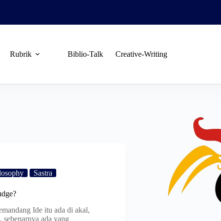
Rubrik
Biblio-Talk
Creative-Writing
losophy
Sastra
udge?
emandang Ide itu ada di akal,
, sebenarnya ada yang