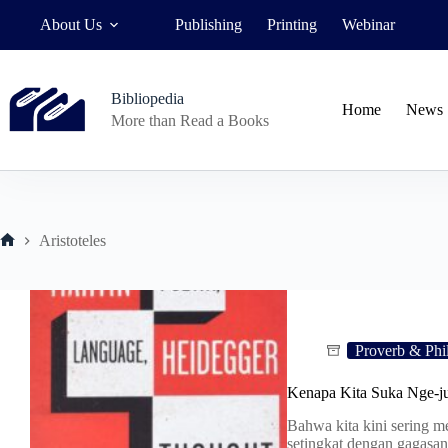
Skip
About Us
Publishing
Printing
Webinar
to
content
Bibliopedia
Home
News
More than Read a Books
Aristoteles
Home
Proverb & Phi
Kenapa Kita Suka Nge-j
Bahwa kita kini sering m
setingkat dengan gagasan