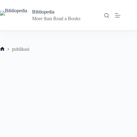
Skip
to
Bibliopedia
content
More than Read a Books
publikasi
Home