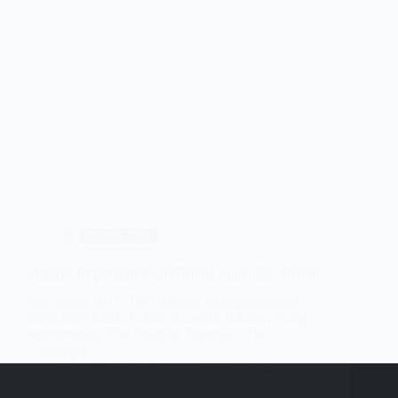
Biblio-Talk
Matinya Kepakaran Tom Nichols yang bikin Heboh
Pada tahun 2017, Tom Nichols menggemparkan
dunia intelektual. Tatkala ia merilis bukunya yang
kontroversial, The Death of Expertise: The
Campaign…
Biblio Pedia
Sep 16, 2024