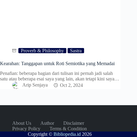
Proverb & Philosophy
Sastra
Kearahan: Tanggapan untuk Roti Semiotika yang Memadai
Penafian: beberapa bagian dari tulisan ini pernah jadi salah
satu atau beberapa esai saya yang lain, akan tetapi kini saya…
Arip Senjaya
Oct 2, 2024
About Us
Author
Disclaimer
Privacy Policy
Terms & Condition
Copyright ©
Bibliopedia.id
2026