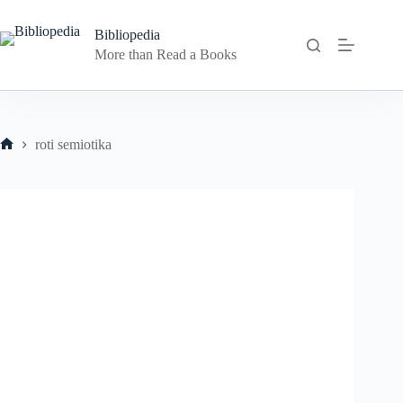
Skip
to
Bibliopedia
content
More than Read a Books
roti semiotika
Home