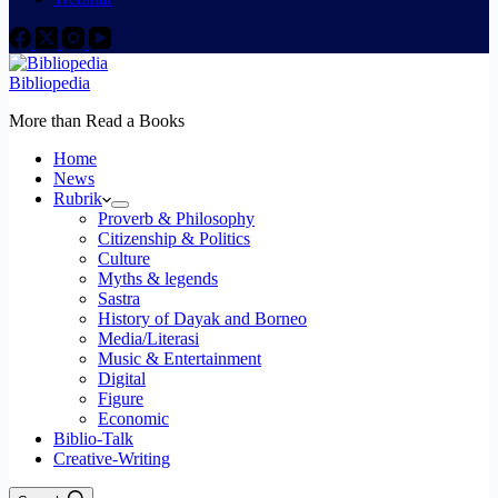
Bibliopedia
More than Read a Books
Home
News
Rubrik
Proverb & Philosophy
Citizenship & Politics
Culture
Myths & legends
Sastra
History of Dayak and Borneo
Media/Literasi
Music & Entertainment
Digital
Figure
Economic
Biblio-Talk
Creative-Writing