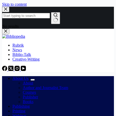
Skip to content
No results
Rubrik
News
Biblio-Talk
Creative-Writing
About Us
About
Author and Journalist Team
Courses
Publisher
Books
Publishing
Printing
Webinar