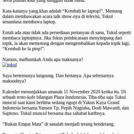
Serta pilihan kata yang sungguh tidak biasa.
Kata-katanya yang khas adalah “Kembali ke laptop!”. Memang
dalam membawakan acara talk show-nya di televisi, Tukul
senantiasa membawa laptop.
Entah ada atau tidak ada persediaan pertanyan di sana, Tukul seperti
membaca laptoptnya. Jika fokus pembicaraan menyimpang dari
topik, ia akan memotong dengan mengembalikan kepada topik lagi,
“Kembali ke la ptop!”.
Namun, mafhumkah Anda apa maknanya?
Saya bertemunya langsung. Dan bertanya. Apa sebenarnya
maksudnya?
Kalender menunjukkan amanak 11 November 2020 ketika itu. Di
sebuah resto-kafe bilangan Plaza Inndonesia. Tiba-tiba saja Tukul
muncul saat kami berlima sedang ngopi di Yakun Kaya Grand
Indonesia bersama
Yansen
Tp
, Pepih Nugraha,
Dodi Mawardi
, dan
Saptono. Tukul muncul bersama dua sahabat karibnya.
“Bukan Empat Mata” di sanalah menjadi terang benderang.