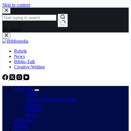
Skip to content
No results
Rubrik
News
Biblio-Talk
Creative-Writing
About Us
About
Author and Journalist Team
Courses
Publisher
Books
Publishing
Printing
Webinar