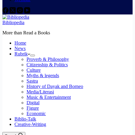
Bibliopedia
More than Read a Books
Home
News
Rubrik
Proverb & Philosophy
Citizenship & Politics
Culture
Myths & legends
Sastra
History of Dayak and Borneo
Media/Literasi
Music & Entertainment
Digital
Figure
Economic
Biblio-Talk
Creative-Writing