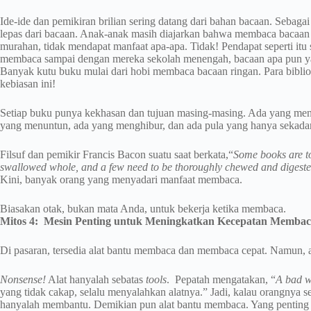
Ide-ide dan pemikiran brilian sering datang dari bahan bacaan. Sebagai 
lepas dari bacaan. Anak-anak masih diajarkan bahwa membaca bacaan 
murahan, tidak mendapat manfaat apa-apa. Tidak! Pendapat seperti itu 
membaca sampai dengan mereka sekolah menengah, bacaan apa pun yang
Banyak kutu buku mulai dari hobi membaca bacaan ringan. Para bibliofi
kebiasan ini!
Setiap buku punya kekhasan dan tujuan masing-masing. Ada yang men
yang menuntun, ada yang menghibur, dan ada pula yang hanya sekada
Filsuf dan pemikir Francis Bacon suatu saat berkata,“
Some books are to
swallowed whole, and a few need to be thoroughly chewed and digested
Kini, banyak orang yang menyadari manfaat membaca.
Biasakan otak, bukan mata Anda, untuk bekerja ketika membaca.
Mitos 4: Mesin Penting untuk Meningkatkan Kecepatan Memba
Di pasaran, tersedia alat bantu membaca dan membaca cepat. Namun, 
Nonsense!
Alat hanyalah sebatas
tools
. Pepatah mengatakan, “
A bad w
yang tidak cakap, selalu menyalahkan alatnya.” Jadi, kalau orangnya 
hanyalah membantu. Demikian pun alat bantu membaca. Yang penting 