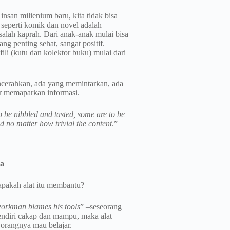
insan milienium baru, kita tidak bisa
seperti komik dan novel adalah
salah kaprah. Dari anak-anak mulai bisa
 penting sehat, sangat positif.
li (kutu dan kolektor buku) mulai dari
cerahkan, ada yang memintarkan, ada
r memaparkan informasi.
 be nibbled and tasted, some are to be
 no matter how trivial the content
.”
ca
apakah alat itu membantu?
orkman blames his tools
” –seseorang
sendiri cakap dan mampu, maka alat
orangnya mau belajar.