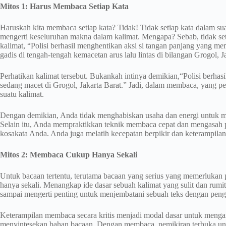
Mitos 1: Harus Membaca Setiap Kata
Haruskah kita membaca setiap kata? Tidak! Tidak setiap kata dalam sua
mengerti keseluruhan makna dalam kalimat. Mengapa? Sebab, tidak s
kalimat, “Polisi berhasil menghentikan aksi si tangan panjang yang m
gadis di tengah-tengah kemacetan arus lalu lintas di bilangan Grogol, J
Perhatikan kalimat tersebut. Bukankah intinya demikian,“Polisi berhas
sedang macet di Grogol, Jakarta Barat.” Jadi, dalam membaca, yang pen
suatu kalimat.
Dengan demikian, Anda tidak menghabiskan usaha dan energi untuk me
Selain itu, Anda mempraktikkan teknik membaca cepat dan mengasah 
kosakata Anda. Anda juga melatih kecepatan berpikir dan keterampila
Mitos 2: Membaca Cukup Hanya Sekali
Untuk bacaan tertentu, terutama bacaan yang serius yang memerluka
hanya sekali. Menangkap ide dasar sebuah kalimat yang sulit dan rumi
sampai mengerti penting untuk menjembatani sebuah teks dengan pen
Keterampilan membaca secara kritis menjadi modal dasar untuk mengan
menyintesekan bahan bacaan. Dengan membaca, pemikiran terbuka unt