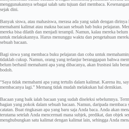
menggunakannya sebagai salah satu tujuan dari membaca. Kesenanga
sejak dini.
Banyak siswa, atau mahasiswa, merasa ada yang salah dengan dirinya 
memahami kalimat atau makna bacaan sebuah bab buku pelajaran. Me
mereka bisa dilatih dan menjadi terampil. Namun, kalau mereka belum 
untuk melakukannya. Harus menunggu waktu dan pengetahuan mereka
sebuah bacaan.
Bagi siswa yang membaca buku pelajaran dan coba untuk memahaminy
tidaklah cukup. Namun, orang yang terlanjur beranggapan bahwa memba
belum berhasil memahami apa yang dibacanya, akan frustrasi lalu ber
bodoh.
“Saya tidak memahami apa yang tertulis dalam kalimat. Karena itu, 
membacanya lagi.” Memang tidak mudah melakukan hal demikian.
Bacaan yang baik ialah bacaan yang sudah diseleksi sebelumnya. Term
bagian yang pokok dalam sebuah bacaan. Namun, daripada membaca su
catatan. Buat ringkasan apa yang baru saja Anda baca. Anda akan me
terutama setelah Anda mencermati mana subjek, predikat, dan objek ser
menghubungkan satu kalimat dengan kalimat lain, sehingga Anda mena