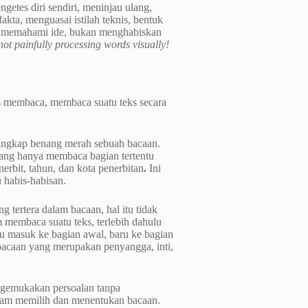
etes diri sendiri, meninjau ulang,
ta, menguasai istilah teknis, bentuk
k memahami ide, bukan menghabiskan
not painfully processing words visually!
es membaca, membaca suatu teks secara
angkap benang merah sebuah bacaan.
ang hanya membaca bagian tertentu
nerbit, tahun, dan kota penerbitan
.
Ini
habis-habisan.
 tertera dalam bacaan, hal itu tidak
 membaca suatu teks, terlebih dahulu
ru masuk ke bagian awal, baru ke bagian
bacaan yang merupakan penyangga, inti,
engemukakan persoalan tanpa
dalam memilih dan menentukan bacaan.