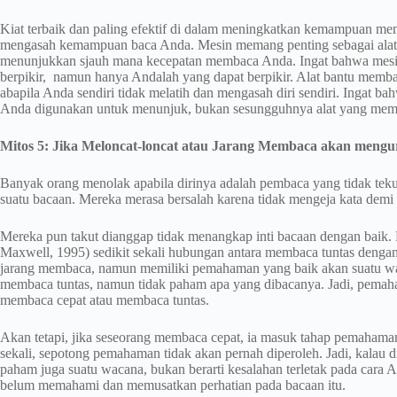
Kiat terbaik dan paling efektif di dalam meningkatkan kemampuan me
mengasah kemampuan baca Anda. Mesin memang penting sebagai alat
menunjukkan sjauh mana kecepatan membaca Anda. Ingat bahwa mesin ti
berpikir, namun hanya Andalah yang dapat berpikir. Alat bantu memb
abapila Anda sendiri tidak melatih dan mengasah diri sendiri. Ingat bah
Anda digunakan untuk menunjuk, bukan sesungguhnya alat yang m
Mitos 5: Jika Meloncat-loncat atau Jarang Membaca akan men
Banyak orang menolak apabila dirinya adalah pembaca yang tidak tek
suatu bacaan. Mereka merasa bersalah karena tidak mengeja kata demi 
Mereka pun takut dianggap tidak menangkap inti bacaan dengan baik.
Maxwell, 1995) sedikit sekali hubungan antara membaca tuntas deng
jarang membaca, namun memiliki pemahaman yang baik akan suatu wac
membaca tuntas, namun tidak paham apa yang dibacanya. Jadi, pemaha
membaca cepat atau membaca tuntas.
Akan tetapi, jika seseorang membaca cepat, ia masuk tahap pemaham
sekali, sepotong pemahaman tidak akan pernah diperoleh. Jadi, kalau
paham juga suatu wacana, bukan berarti kesalahan terletak pada car
belum memahami dan memusatkan perhatian pada bacaan itu.