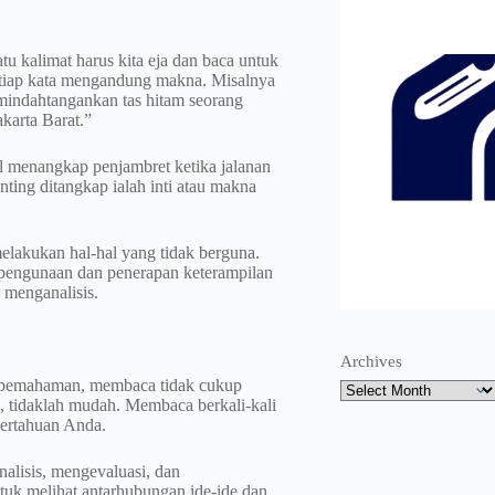
tu kalimat harus kita eja dan baca untuk
etiap kata mengandung makna. Misalnya
emindahtangankan tas hitam seorang
akarta Barat.”
il menangkap penjambret ketika jalanan
ting ditangkap ialah inti atau makna
lakukan hal-hal yang tidak berguna.
pengunaan dan penerapan keterampilan
n menganalisis.
Archives
n pemahaman, membaca tidak cukup
t, tidaklah mudah. Membaca berkali-kali
gertahuan Anda.
alisis, mengevaluasi, dan
uk melihat antarhubungan ide-ide dan