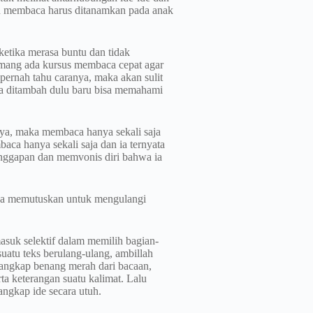
n membaca harus ditanamkan pada anak
ketika merasa buntu dan tidak
mang ada kursus membaca cepat agar
pernah tahu caranya, maka akan sulit
 ditambah dulu baru bisa memahami
a, maka membaca hanya sekali saja
ca hanya sekali saja dan ia ternyata
anggapan dan memvonis diri bahwa ia
saya memutuskan untuk mengulangi
asuk selektif dalam memilih bagian-
atu teks berulang-ulang, ambillah
nangkap benang merah dari bacaan,
ta keterangan suatu kalimat. Lalu
ngkap ide secara utuh.