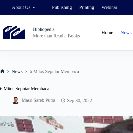
Skip
About Us
Publishing
Printing
Webinar
to
content
Bibliopedia
Home
News
More than Read a Books
News
6 Mitos Seputar Membaca
Home
6 Mitos Seputar Membaca
Masri Sareb Putra
Sep 30, 2022