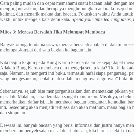
Cara paling mudah dan cepat memahami suatu bacaan ialah dengan meng
mengorganisasikan, dan berupaya menghubungkan antara konsep dan fak
kalimat, dan menarik makna dari bacaan. Fokuskan waktu Anda untu
waktu untuk mengeja kata demi kata. S
pend your time learning ideas, 
Mitos 3: Merasa Bersalah Jika Melompat Membaca
Banyak orang, terutama siswa, merasa bersalah apabila di dalam pros
melompat-lompat dari satu bagian ke bagian lain
.
Kita begitu kagum pada Bung Karno karena dalam sekejap dapat men
Adakah Bung Karno membaca dan mengeja setiap kata? Tidak! Ia kad
saja. Namun, ia mengerti inti buku, termasuk hafal siapa pengarang, pe
yang mengesankan, seolah-olah sudah “mengunyah-ngunyah” buku itu 
Sebenarnya, sejauh bisa mengorganisasikan dan memetakan pikiran yang
masalah. Malahan, cara demikian sangat dianjurkan. Misalnya, sebelum
memerhatikan daftar isi, lalu membaca bagian pengantar, kemudian ba
inti. Seseorang akan menjadi terbiasa dan akan mafhum, mana bagian 
dan simpulan.
Dewasa ini, banyak bacaan yang berisi informasi dan justru hanya m
memberikan penyelesaian masalah. Tentu saja, kita harus selektif di 