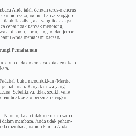
mbaca Anda ialah dengan terus-menerus
 dan motivator, namun hanya sanggup
dak fleksibel, alat yang tidak dapat
aca cepat tidak banyak menolong,
wa alat bantu, kartu, tangan, dan jemari
embantu Anda memahami bacaan.
gurangi Pemahaman
un karena tidak membaca kata demi kata
kata.
 Padahal, bukti menunjukkan (Martha
an pemahaman. Banyak siswa yang
ana. Sebaliknya, tidak sedikit yang
man tidak selalu berkaitan dengan
an. Namun, kalau tidak membaca sama
 di dalam membaca, Anda tidak paham-
a Anda membaca, namun karena Anda