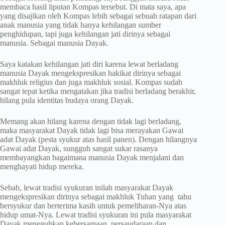
membaca hasil liputan Kompas tersebut. Di mata saya, apa
yang disajikan oleh Kompas lebih sebagai sebuah ratapan dari
anak manusia yang tidak hanya kehilangan sumber
penghidupan, tapi juga kehilangan jati dirinya sebagai
manusia. Sebagai manusia Dayak.
Saya katakan kehilangan jati diri karena lewat berladang
manusia Dayak mengekspresikan hakikat dirinya sebagai
makhluk religius dan juga makhluk sosial. Kompas sudah
sangat tepat ketika mengatakan jika tradisi berladang berakhir,
hilang pula identitas budaya orang Dayak.
Memang akan hilang karena dengan tidak lagi berladang,
maka masyarakat Dayak tidak lagi bisa merayakan Gawai
adat Dayak (pesta syukur atas hasil panen). Dengan hilangnya
Gawai adat Dayak, sungguh sangat sukar rasanya
membayangkan bagaimana manusia Dayak menjalani dan
menghayati hidup mereka.
Sebab, lewat tradisi syukuran inilah masyarakat Dayak
mengekspresikan dirinya sebagai makhluk Tuhan yang tahu
bersyukur dan berterima kasih untuk pemeliharan-Nya atas
hidup umat-Nya. Lewat tradisi syukuran ini pula masyarakat
Dayak meneguhkan kebersamaan, persaudaraan dan