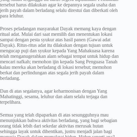
tersebut harus dilakukan agar ke depannya segala usaha dan
jerih payah dalam berladang selalu direstui dan diberkati oleh
para leluhur.
Proses peladangan masyarakat Dayak memang kaya dengan
ritual adat. Mulai dari saat memilih dan menentukan lokasi
sampai dengan pesta syukur atas hasil panen (Gawai adat
Dayak). Ritus-ritus adat itu dilakukan dengan tujuan untuk
mengucap puji dan syukur kepada Yang Mahakuasa karena
telah menganugerahkan alam sebagai tempat untuk hidup dan
mencari nafkah; memohon ijin kepada Sang Penguasa Tanah
kalau mereka akan berladang di lokasi tersebut; memohon
berkat dan perlindungan atas segala jerih payah dalam
berladang.
Dan di atas segalanya, agar keharmonisan dengan Yang
Mahatinggi, sesama, leluhur dan alam selalu terjaga dan
terpelihara.
Semua yang telah dipaparkan di atas sesungguhnya mau
menunjukkan bahwa aktivitas berladang, yang bagi sebagian
orang tidak lebih dari sekedar aktivitas merusak hutan
sehingga layak untuk dihentikan, justru menjadi jalan bagi
manusia Dayak dalam memaknai hidup. Hidup seperti apa?