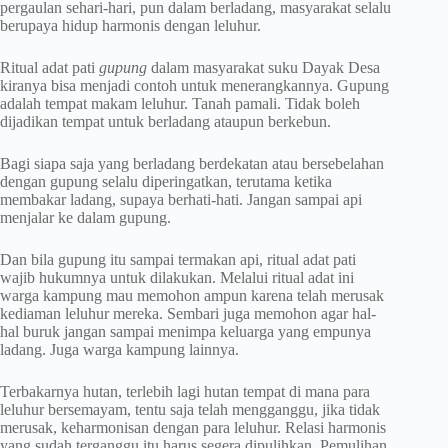
pergaulan sehari-hari, pun dalam berladang, masyarakat selalu
berupaya hidup harmonis dengan leluhur.
Ritual adat pati
gupung
dalam masyarakat suku Dayak Desa
kiranya bisa menjadi contoh untuk menerangkannya. Gupung
adalah tempat makam leluhur. Tanah pamali. Tidak boleh
dijadikan tempat untuk berladang ataupun berkebun.
Bagi siapa saja yang berladang berdekatan atau bersebelahan
dengan gupung selalu diperingatkan, terutama ketika
membakar ladang, supaya berhati-hati. Jangan sampai api
menjalar ke dalam gupung.
Dan bila gupung itu sampai termakan api, ritual adat pati
wajib hukumnya untuk dilakukan. Melalui ritual adat ini
warga kampung mau memohon ampun karena telah merusak
kediaman leluhur mereka. Sembari juga memohon agar hal-
hal buruk jangan sampai menimpa keluarga yang empunya
ladang. Juga warga kampung lainnya.
Terbakarnya hutan, terlebih lagi hutan tempat di mana para
leluhur bersemayam, tentu saja telah mengganggu, jika tidak
merusak, keharmonisan dengan para leluhur. Relasi harmonis
yang sudah terganggu itu harus segera dipulihkan. Pemulihan