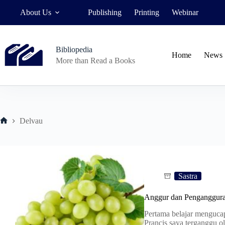
Skip
About Us
Publishing
Printing
Webinar
to
content
Bibliopedia
Home
News
More than Read a Books
Delvau
Home
Sastra
Anggur dan Penganggur
Pertama belajar menguca
Prancis saya terganggu 