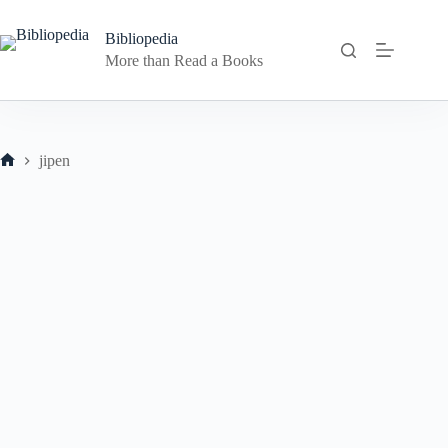
Skip
to
Bibliopedia
content
More than Read a Books
jipen
Home