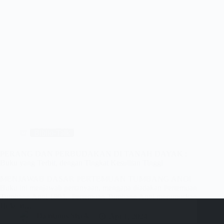
Biblio-Talk
PERANG DAN PERBUDAKAN DI TANAH DAYAK :
Buku yang Terbit, dengan Tingkat Kesulitan Tinggi
MENJAWAB DASAR PERTEMUAN TUMBANG ANOI
Buku ini menjawab pertanyaan, mengapa diadakan Pertemuan
Tumbang Anoi 1894. Pertemuan Tumbang Anoi merumuskan
Hukum…
Damianus Siyok
Apr 1, 2024