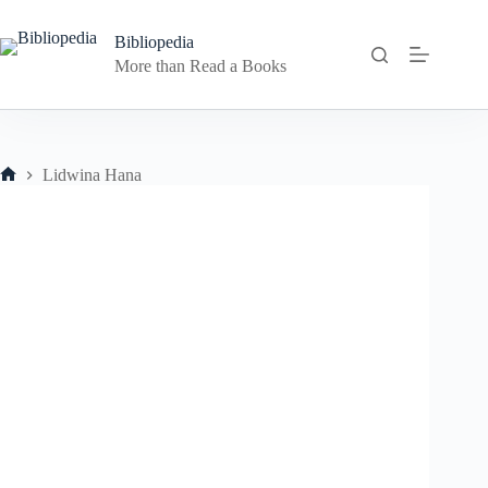
Skip
to
Bibliopedia
content
More than Read a Books
Lidwina Hana
Home