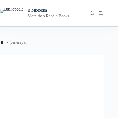
Skip
to
Bibliopedia
content
More than Read a Books
penerapan
Home