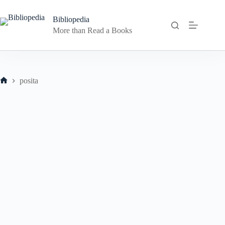
Skip
to
Bibliopedia
content
More than Read a Books
posita
Home