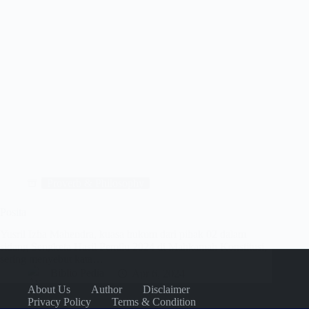
Proverb & Philosophy
Posita
Yusril Izha Mahendra, kuasa hukum dari pihak 02 dalam
sidang Sengketa Hasil Pemilu 2024 di Mahkamah Konstitusi,
sering menyebut kata…
Biblio Pedia
Apr 6, 2024
About Us
Author
Disclaimer
Privacy Policy
Terms & Condition