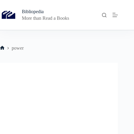
Skip
to
Bibliopedia
content
More than Read a Books
power
Home