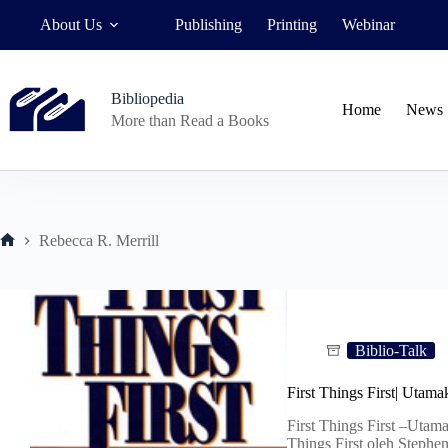
Skip
About Us
Publishing
Printing
Webinar
to
content
Bibliopedia
Home
News
More than Read a Books
Rebecca R. Merrill
Home
Biblio-Talk
First Things First| Utam
First Things First –Utam
Things First oleh Stephe