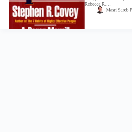
Rebecca R.…
Masri Sareb P