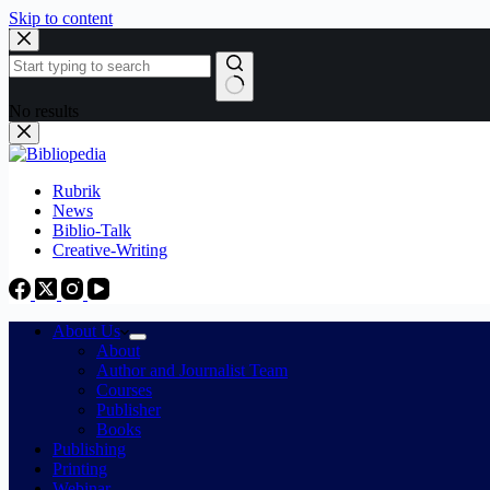
Skip to content
No results
Rubrik
News
Biblio-Talk
Creative-Writing
About Us
About
Author and Journalist Team
Courses
Publisher
Books
Publishing
Printing
Webinar