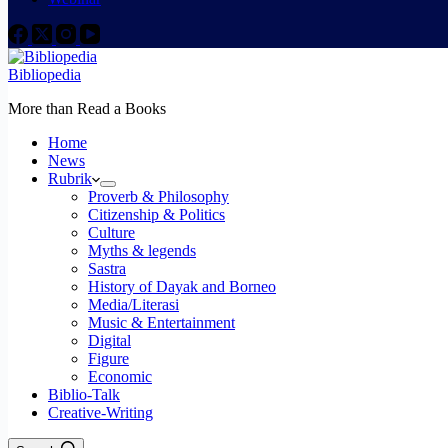
Bibliopedia
More than Read a Books
Home
News
Rubrik
Proverb & Philosophy
Citizenship & Politics
Culture
Myths & legends
Sastra
History of Dayak and Borneo
Media/Literasi
Music & Entertainment
Digital
Figure
Economic
Biblio-Talk
Creative-Writing