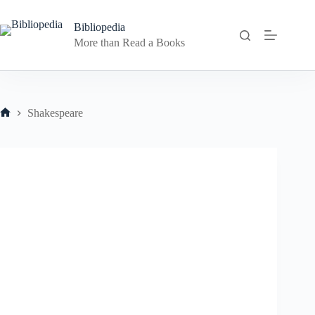
Skip
to
Bibliopedia
content
More than Read a Books
Shakespeare
Home