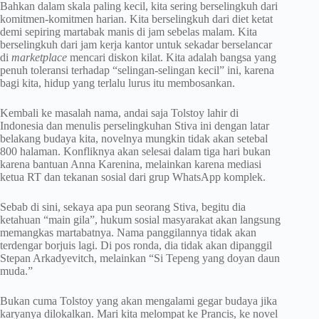
Bahkan dalam skala paling kecil, kita sering berselingkuh dari
komitmen-komitmen harian. Kita berselingkuh dari diet ketat
demi sepiring martabak manis di jam sebelas malam. Kita
berselingkuh dari jam kerja kantor untuk sekadar berselancar
di
marketplace
mencari diskon kilat. Kita adalah bangsa yang
penuh toleransi terhadap “selingan-selingan kecil” ini, karena
bagi kita, hidup yang terlalu lurus itu membosankan.
Kembali ke masalah nama, andai saja Tolstoy lahir di
Indonesia dan menulis perselingkuhan Stiva ini dengan latar
belakang budaya kita, novelnya mungkin tidak akan setebal
800 halaman. Konfliknya akan selesai dalam tiga hari bukan
karena bantuan Anna Karenina, melainkan karena mediasi
ketua RT dan tekanan sosial dari grup WhatsApp komplek.
Sebab di sini, sekaya apa pun seorang Stiva, begitu dia
ketahuan “main gila”, hukum sosial masyarakat akan langsung
memangkas martabatnya. Nama panggilannya tidak akan
terdengar borjuis lagi. Di pos ronda, dia tidak akan dipanggil
Stepan Arkadyevitch, melainkan “Si Tepeng yang doyan daun
muda.”
Bukan cuma Tolstoy yang akan mengalami gegar budaya jika
karyanya dilokalkan. Mari kita melompat ke Prancis, ke novel