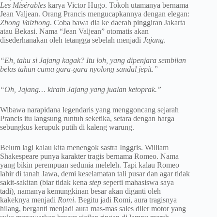
Les Misérables
karya Victor Hugo. Tokoh utamanya bernama
Jean Valjean. Orang Prancis mengucapkannya dengan elegan:
Zhong Valzhong
. Coba bawa dia ke daerah pinggiran Jakarta
atau Bekasi. Nama “Jean Valjean” otomatis akan
disederhanakan oleh tetangga sebelah menjadi
Jajang
.
“Eh, tahu si Jajang kagak? Itu loh, yang dipenjara sembilan
belas tahun cuma gara-gara nyolong sandal jepit.”
“Oh, Jajang… kirain Jajang yang jualan ketoprak.”
Wibawa narapidana legendaris yang menggoncang sejarah
Prancis itu langsung runtuh seketika, setara dengan harga
sebungkus kerupuk putih di kaleng warung.
Belum lagi kalau kita menengok sastra Inggris. William
Shakespeare punya karakter tragis bernama Romeo. Nama
yang bikin perempuan sedunia meleleh. Tapi kalau Romeo
lahir di tanah Jawa, demi keselamatan tali pusar dan agar tidak
sakit-sakitan (biar tidak kena
step
seperti mahasiswa saya
tadi), namanya kemungkinan besar akan diganti oleh
kakeknya menjadi
Romi
. Begitu jadi Romi, aura tragisnya
hilang, berganti menjadi aura mas-mas sales diler motor yang