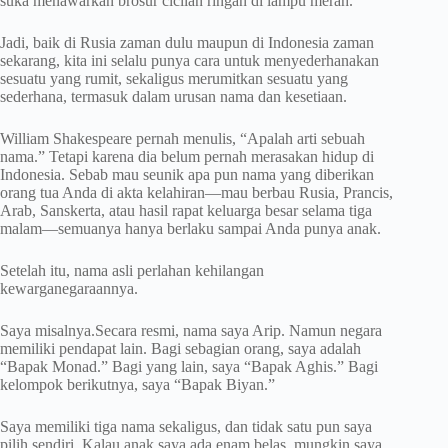
suka menawarkan brosur cicilan ringan di lampu merah.
Jadi, baik di Rusia zaman dulu maupun di Indonesia zaman
sekarang, kita ini selalu punya cara untuk menyederhanakan
sesuatu yang rumit, sekaligus merumitkan sesuatu yang
sederhana, termasuk dalam urusan nama dan kesetiaan.
William Shakespeare pernah menulis, “Apalah arti sebuah
nama.” Tetapi karena dia belum pernah merasakan hidup di
Indonesia. Sebab mau seunik apa pun nama yang diberikan
orang tua Anda di akta kelahiran—mau berbau Rusia, Prancis,
Arab, Sanskerta, atau hasil rapat keluarga besar selama tiga
malam—semuanya hanya berlaku sampai Anda punya anak.
Setelah itu, nama asli perlahan kehilangan
kewarganegaraannya.
Saya misalnya.Secara resmi, nama saya Arip. Namun negara
memiliki pendapat lain. Bagi sebagian orang, saya adalah
“Bapak Monad.” Bagi yang lain, saya “Bapak Aghis.” Bagi
kelompok berikutnya, saya “Bapak Biyan.”
Saya memiliki tiga nama sekaligus, dan tidak satu pun saya
pilih sendiri. Kalau anak saya ada enam belas, mungkin saya