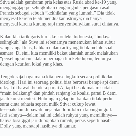
Stiva adalah gambaran pria kelas atas Rusia abad ke-19 yang
menganggap perselingkuhan dengan gadis pengasuh asal
Prancis sebagai sebuah “kekhilafan yang lumrah.” Dia tidak
menyesal karena telah menduakan istrinya; dia hanya
menyesal karena kurang rapi menyembunyikan surat cintanya.
Kalau kita tarik garis lurus ke konteks Indonesia, “budaya
selingkuh” ala Stiva ini sebenarnya menemukan lahan subur
yang sangat luas, bahkan dalam arti yang tidak melulu soal
asmara. Di sini, kita memiliki bakat alamiah untuk melakukan
“perselingkuhan” dalam berbagai lini kehidupan, tentunya
dengan kearifan lokal yang khas.
Tengok saja bagaimana kita berselingkuh secara politik dan
ideologi. Hari ini seorang politisi bisa berorasi berapi-api demi
rakyat di bawah bendera partai A, tapi besok malam sudah
“main belakang” dan pindah ranjang ke koalisi partai B demi
jatah kursi menteri. Hubungan gelap ini bahkan tidak perlu
surat cinta rahasia seperti milik Stiva; cukup lewat
kesepakatan di bawah meja atau lobi-lobi di lapangan golf.
Istri sahnya—dalam hal ini adalah rakyat yang memilihnya—
hanya bisa gigit jari di pojokan rumah, persis seperti nasib
Dolly yang meratapi nasibnya di kamar.