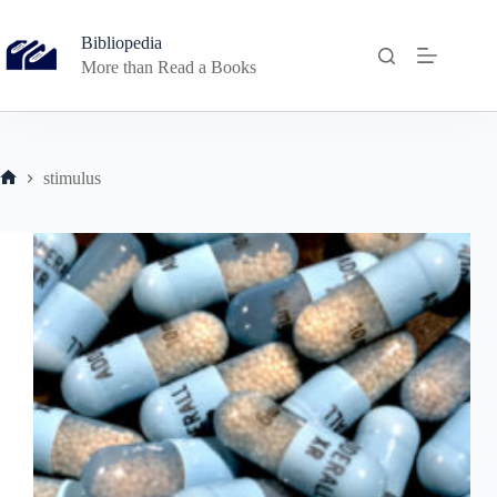
Skip
to
Bibliopedia
content
More than Read a Books
stimulus
Home