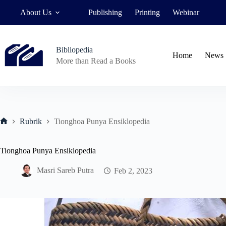
Skip
About Us
Publishing
Printing
Webinar
to
content
Bibliopedia
Home
News
More than Read a Books
Rubrik
Tionghoa Punya Ensiklopedia
Home
Tionghoa Punya Ensiklopedia
Masri Sareb Putra
Feb 2, 2023