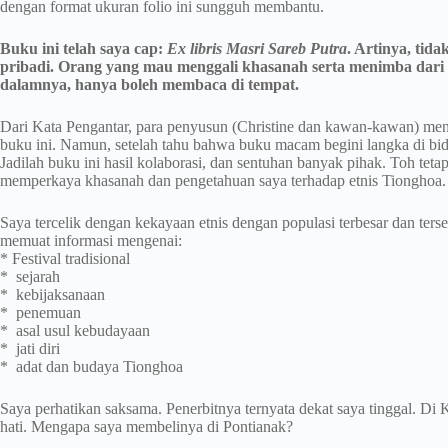
dengan format ukuran folio ini sungguh membantu.
Buku ini telah saya cap:
Ex libris Masri Sareb Putra
. Artinya, tid
pribadi. Orang yang mau menggali khasanah serta menimba dari
dalamnya, hanya boleh membaca di tempat.
Dari Kata Pengantar, para penyusun (Christine dan kawan-kawan) me
buku ini. Namun, setelah tahu bahwa buku macam begini langka di bi
Jadilah buku ini hasil kolaborasi, dan sentuhan banyak pihak. Toh teta
memperkaya khasanah dan pengetahuan saya terhadap etnis Tionghoa.
Saya tercelik dengan kekayaan etnis dengan populasi terbesar dan terse
memuat informasi mengenai:
* Festival tradisional
* sejarah
* kebijaksanaan
* penemuan
* asal usul kebudayaan
* jati diri
* adat dan budaya Tionghoa
Saya perhatikan saksama. Penerbitnya ternyata dekat saya tinggal. D
hati. Mengapa saya membelinya di Pontianak?