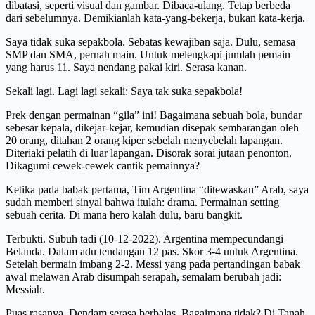
dibatasi, seperti visual dan gambar. Dibaca-ulang. Tetap berbeda
dari sebelumnya. Demikianlah kata-yang-bekerja, bukan kata-kerja.
Saya tidak suka sepakbola. Sebatas kewajiban saja. Dulu, semasa
SMP dan SMA, pernah main. Untuk melengkapi jumlah pemain
yang harus 11. Saya nendang pakai kiri. Serasa kanan.
Sekali lagi. Lagi lagi sekali: Saya tak suka sepakbola!
Prek dengan permainan “gila” ini! Bagaimana sebuah bola, bundar
sebesar kepala, dikejar-kejar, kemudian disepak sembarangan oleh
20 orang, ditahan 2 orang kiper sebelah menyebelah lapangan.
Diteriaki pelatih di luar lapangan. Disorak sorai jutaan penonton.
Dikagumi cewek-cewek cantik pemainnya?
Ketika pada babak pertama, Tim Argentina “ditewaskan” Arab, saya
sudah memberi sinyal bahwa itulah: drama. Permainan setting
sebuah cerita. Di mana hero kalah dulu, baru bangkit.
Terbukti. Subuh tadi (10-12-2022). Argentina mempecundangi
Belanda. Dalam adu tendangan 12 pas. Skor 3-4 untuk Argentina.
Setelah bermain imbang 2-2. Messi yang pada pertandingan babak
awal melawan Arab disumpah serapah, semalam berubah jadi:
Messiah.
Puas rasanya. Dendam serasa berbalas. Bagaimana tidak? Di Tanah