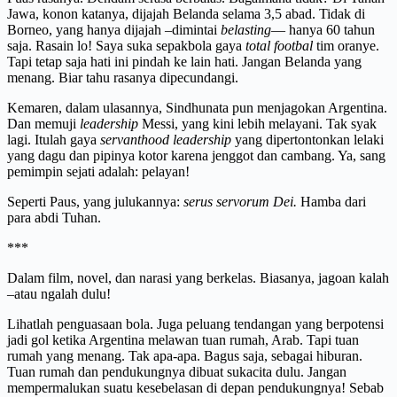
Jawa, konon katanya, dijajah Belanda selama 3,5 abad. Tidak di
Borneo, yang hanya dijajah –dimintai
belasting
— hanya 60 tahun
saja. Rasain lo! Saya suka sepakbola gaya
total footbal
tim oranye.
Tapi tetap saja hati ini pindah ke lain hati. Jangan Belanda yang
menang. Biar tahu rasanya dipecundangi.
Kemaren, dalam ulasannya, Sindhunata pun menjagokan Argentina.
Dan memuji
leadership
Messi, yang kini lebih melayani. Tak syak
lagi. Itulah gaya
servanthood leadership
yang dipertontonkan lelaki
yang dagu dan pipinya kotor karena jenggot dan cambang. Ya, sang
pemimpin sejati adalah: pelayan!
Seperti Paus, yang julukannya:
serus servorum Dei.
Hamba dari
para abdi Tuhan.
***
Dalam film, novel, dan narasi yang berkelas. Biasanya, jagoan kalah
–atau ngalah dulu!
Lihatlah penguasaan bola. Juga peluang tendangan yang berpotensi
jadi gol ketika Argentina melawan tuan rumah, Arab. Tapi tuan
rumah yang menang. Tak apa-apa. Bagus saja, sebagai hiburan.
Tuan rumah dan pendukungnya dibuat sukacita dulu. Jangan
mempermalukan suatu kesebelasan di depan pendukungnya! Sebab