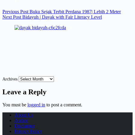
Previous
Post
Buku Sejak Terbit Perdana 1987| Lebih 2 Meter
Next
Post
Bidayuh | Dayak with Fair Literacy Level
Archives
Leave a Reply
You must be
logged in
to post a comment.
About Us
Author
Disclaimer
Privacy Policy