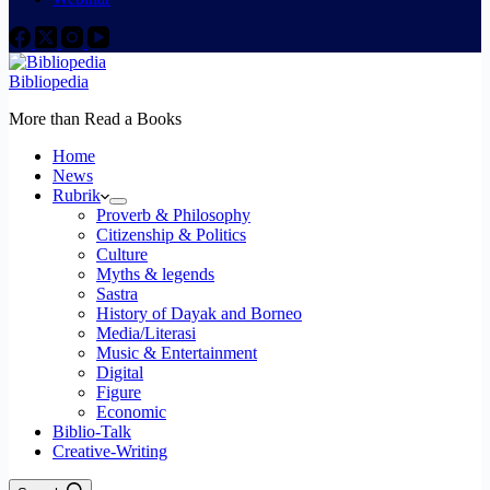
Bibliopedia
More than Read a Books
Home
News
Rubrik
Proverb & Philosophy
Citizenship & Politics
Culture
Myths & legends
Sastra
History of Dayak and Borneo
Media/Literasi
Music & Entertainment
Digital
Figure
Economic
Biblio-Talk
Creative-Writing