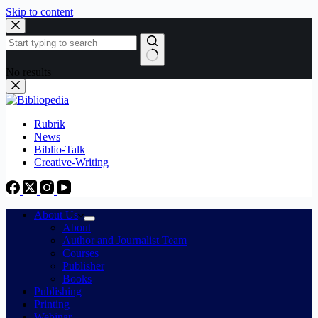
Skip to content
No results
Rubrik
News
Biblio-Talk
Creative-Writing
About Us
About
Author and Journalist Team
Courses
Publisher
Books
Publishing
Printing
Webinar