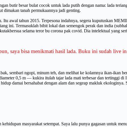
an butir besar bulat cocok untuk lada putih dengan nama: lada terian
mut dimakan tanah permukaannya jadi genting.
nku. Itu awal tahun 2015. Terpesona indahnya, segera kuputuskan 
iang ini. Termasuklah bibit lokal dan semengok perak dan india (subha
utakbersua selama teror bu corona pak covid. Dia intelektual yang ser
, saya bisa menikmati hasil lada. Buku ini sudah live in 
, sembari ngopi, minum teh, dan melihat ke kolamnya ikan-ikan bere
diameter 0,5 m — kukira itulah tajar lada mati terbesar dan tertinggi di 
an hidup damai bersahabat dengan alam dan segeap makluk ekologinya. S
 kehidupan masyarakat setempat. Saya lalu punya gagasan untuk menuli