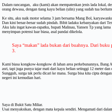
Dalam rancangan, aku (kami) akan mempatenkan jenis lada lokal, deng
orang dewasa, dengan tiang kayu belian (ulin) yang sudah tua berlu
Ke situ, aku naik motor selama 3 jam bersama Mang Bol, karyawa
Dan kini benar-benar sudah pindah. Bibit ladaku kebanyakan dari Ter
Aku lalu ingat kawan-rapatku, bupati Malinau, Yansen Tp yang lama k
menyimpan potensi luar biasa, asal pandai dikelola.
Saya “makan” lada bukan dari buahnya. Dari buku pun
3.
Kami biasa kongkow-kongkow di lahan area perkebunannya, Bang Abak
asri, tapi juga punya tajar mati dari kayu belian setinggi 12 meter dan 
Sungguh, surga tak perlu dicari ke mana. Surga bisa kita cipta deng
negeri ini kemudian hari.
Saya di Bukit Satu Miliar.
Usai menyaksikan, dengan mata kepala sendiri. Mengamati dari dalam