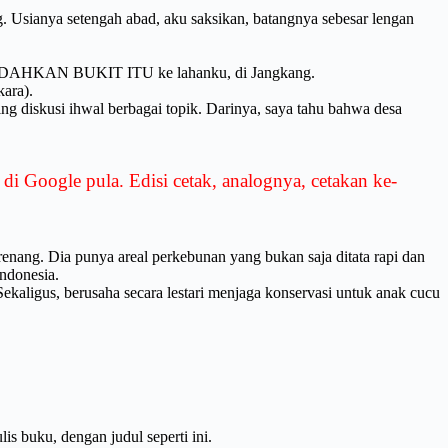
g. Usianya setengah abad, aku saksikan, batangnya sebesar lengan
MEMIDAHKAN BUKIT ITU ke lahanku, di Jangkang.
kara).
ing diskusi ihwal berbagai topik. Darinya, saya tahu bahwa desa
di Google pula. Edisi cetak, analognya, cetakan ke-
nang. Dia punya areal perkebunan yang bukan saja ditata rapi dan
Indonesia.
ekaligus, berusaha secara lestari menjaga konservasi untuk anak cucu
s buku, dengan judul seperti ini.