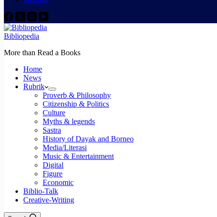
Bibliopedia
More than Read a Books
Home
News
Rubrik
Proverb & Philosophy
Citizenship & Politics
Culture
Myths & legends
Sastra
History of Dayak and Borneo
Media/Literasi
Music & Entertainment
Digital
Figure
Economic
Biblio-Talk
Creative-Writing