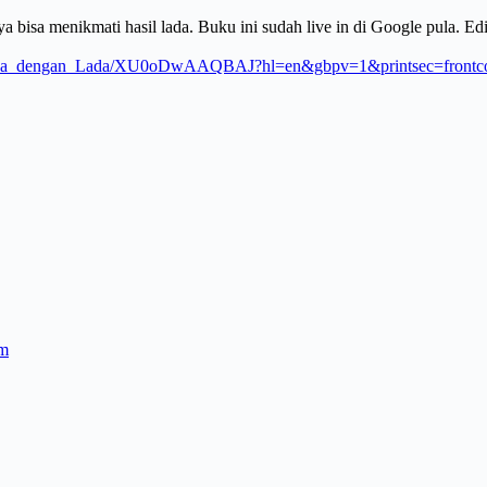
bisa menikmati hasil lada. Buku ini sudah live in di Google pula. Edi
a_Raya_dengan_Lada/XU0oDwAAQBAJ?hl=en&gbpv=1&printsec=frontc
um