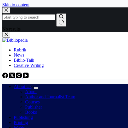
Skip to content
No results
Rubrik
News
Biblio-Talk
Creative-Writing
About Us
About
Author and Journalist Team
Courses
Publisher
Books
Publishing
Printing
Webinar