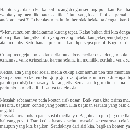
Hal itu saya dapati ketika berbincang dengan seorang ponakan. Padahal 
wanita yang memiliki paras cantik. Tubuh yang ideal. Tapi tak pernah 
anak generasi Z. Ia beralasan malu. Ini bertolak belakang dengan karakt
“Menurutmu om tindakanmu kurang tepat. Kalau bukan diri kita den
ditampilkan, tampilkan diri yang sedang melakukan pekerjaan (hal) y
atau menulis. Sederhana tapi kamu akan dipersepsi positif. Baguskan!”
Cukup mengejutkan tak lama dia mulai ber- media sosial dengan pola 
temannya yang terinspirasi karena selama ini memiliki perilaku yang s
Kedua, ada yang ber-sosial media cukup aktif namun tiba-tiba memutus
Sampai-sampai keluar dari grup-grup yang selama ini menjadi tempat 
pamit (permisi) kok rasanya kurang etis. Seolah-olah grup itu selama 
pertumbuhan pribadi. Rasanya tak elok-lah.
Masalah sebenarnya pada konten (isi) pesan. Baik yang kita terima ma
sisi kita, bagikan konten yang positif. Kita bagikan sesuatu yang bai
negatif!
Persoalannya bukan pada sosial medianya. Bagaimana pun juga media s
hal yang positif. Dari kedua kasus tersebut, masalah sebenarnya pada ko
maupun yang kita bagikan. Setidaknya dari sisi kita, bagikan konten ya