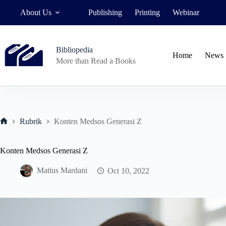
Skip
About Us
Publishing
Printing
Webinar
to
content
Bibliopedia
Home
News
More than Read a Books
Rubrik
Konten Medsos Generasi Z
Home
Konten Medsos Generasi Z
Matius Mardani
Oct 10, 2022