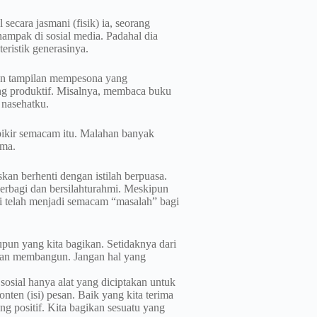
secara jasmani (fisik) ia, seorang
nampak di sosial media. Padahal dia
eristik generasinya.
gan tampilan mempesona yang
ang produktif. Misalnya, membaca buku
 nasehatku.
pikir semacam itu. Malahan banyak
ama.
kan berhenti dengan istilah berpuasa.
berbagi dan bersilahturahmi. Meskipun
ini telah menjadi semacam “masalah” bagi
upun yang kita bagikan. Setidaknya dari
k dan membangun. Jangan hal yang
osial hanya alat yang diciptakan untuk
nten (isi) pesan. Baik yang kita terima
ng positif. Kita bagikan sesuatu yang