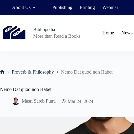
Skip
About Us
Publishing
Printing
Webinar
to
content
Bibliopedia
Home
News
More than Read a Books
Proverb & Philosophy
Nemo Dat quod non Habet
Home
Nemo Dat quod non Habet
Masri Sareb Putra
Mar 24, 2024