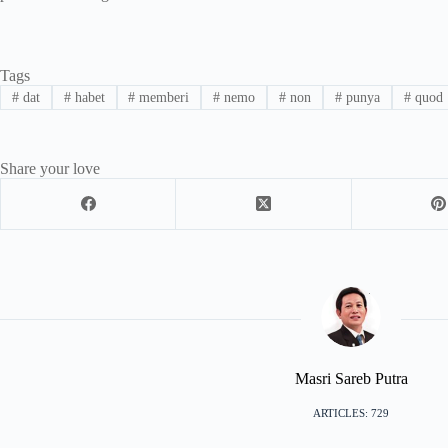
Tags
#
dat
#
habet
#
memberi
#
nemo
#
non
#
punya
#
quod
Share your love
Masri Sareb Putra
ARTICLES: 729