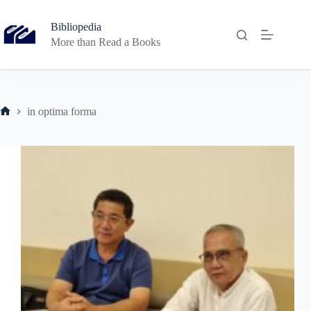
Skip
to
Bibliopedia
content
More than Read a Books
in optima forma
Home