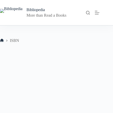
Skip
to
Bibliopedia
content
More than Read a Books
ISBN
Home