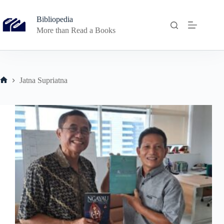
Skip
to
Bibliopedia
content
More than Read a Books
Jatna Supriatna
Home