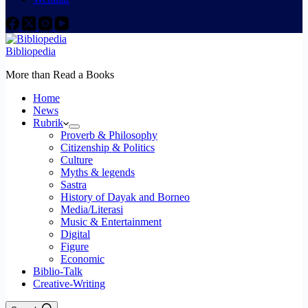
Bibliopedia
More than Read a Books
Home
News
Rubrik
Proverb & Philosophy
Citizenship & Politics
Culture
Myths & legends
Sastra
History of Dayak and Borneo
Media/Literasi
Music & Entertainment
Digital
Figure
Economic
Biblio-Talk
Creative-Writing