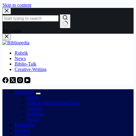
Skip to content
No results
Rubrik
News
Biblio-Talk
Creative-Writing
About Us
About
Author and Journalist Team
Courses
Publisher
Books
Publishing
Printing
Webinar