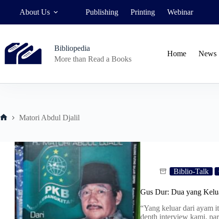
Skip
About Us
Publishing
Printing
Webinar
to
content
Bibliopedia
Home
News
More than Read a Books
Matori Abdul Djalil
Home
Biblio-Talk
Gus Dur: Dua yang Kelua
“Yang keluar dari ayam i
depth interview kami, par