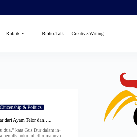
Rubrik
Biblio-Talk
Creative-Writing
Citizenship & Politics
r dari Ayam Telor dan…..
tu dua,” kata Gus Dur dalam in-
a penulis buku ini, di rumahnya