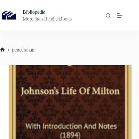
Skip
to
Bibliopedia
content
More than Read a Books
pencerahan
Home