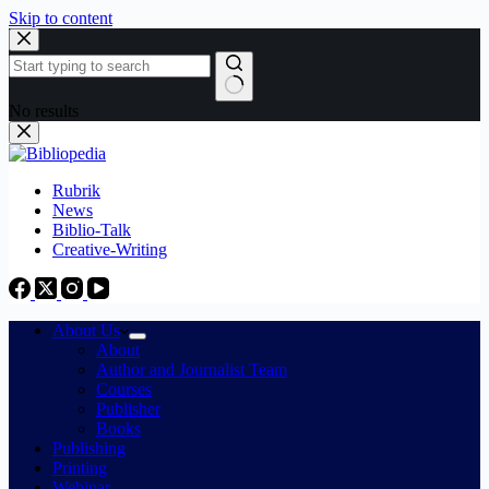
Skip to content
No results
Rubrik
News
Biblio-Talk
Creative-Writing
About Us
About
Author and Journalist Team
Courses
Publisher
Books
Publishing
Printing
Webinar