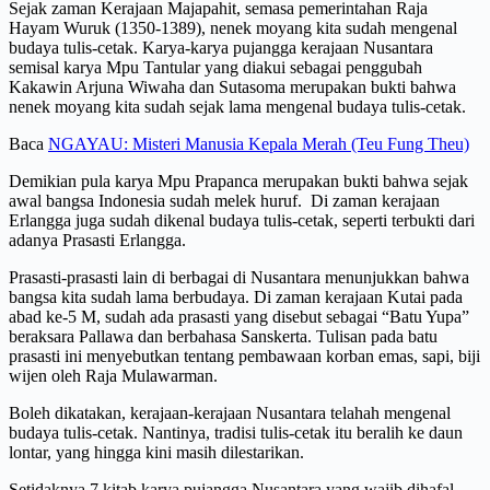
Sejak zaman Kerajaan Majapahit, semasa pemerintahan Raja
Hayam Wuruk (1350-1389), nenek moyang kita sudah mengenal
budaya tulis-cetak. Karya-karya pujangga kerajaan Nusantara
semisal karya Mpu Tantular yang diakui sebagai penggubah
Kakawin Arjuna Wiwaha dan Sutasoma merupakan bukti bahwa
nenek moyang kita sudah sejak lama mengenal budaya tulis-cetak.
Baca
NGAYAU: Misteri Manusia Kepala Merah (Teu Fung Theu)
Demikian pula karya Mpu Prapanca merupakan bukti bahwa sejak
awal bangsa Indonesia sudah melek huruf. Di zaman kerajaan
Erlangga juga sudah dikenal budaya tulis-cetak, seperti terbukti dari
adanya Prasasti Erlangga.
Prasasti-prasasti lain di berbagai di Nusantara menunjukkan bahwa
bangsa kita sudah lama berbudaya. Di zaman kerajaan Kutai pada
abad ke-5 M, sudah ada prasasti yang disebut sebagai “Batu Yupa”
beraksara Pallawa dan berbahasa Sanskerta. Tulisan pada batu
prasasti ini menyebutkan tentang pembawaan korban emas, sapi, biji
wijen oleh Raja Mulawarman.
Boleh dikatakan, kerajaan-kerajaan Nusantara telahah mengenal
budaya tulis-cetak. Nantinya, tradisi tulis-cetak itu beralih ke daun
lontar, yang hingga kini masih dilestarikan.
Setidaknya 7 kitab karya pujangga Nusantara yang wajib dihafal