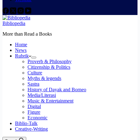
Bibliopedia
More than Read a Books
Home
News
Rubrik
Proverb & Philosophy
Citizenship & Politics
Culture
Myths & legends
Sastra
History of Dayak and Borneo
Media/Literasi
Music & Entertainment
Digital
Figure
Economic
Biblio-Talk
Creative-Writing