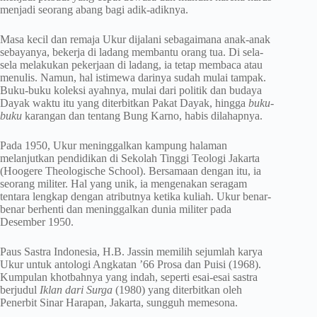
menjadi seorang abang bagi adik-adiknya.
Masa kecil dan remaja Ukur dijalani sebagaimana anak-anak
sebayanya, bekerja di ladang membantu orang tua. Di sela-
sela melakukan pekerjaan di ladang, ia tetap membaca atau
menulis. Namun, hal istimewa darinya sudah mulai tampak.
Buku-buku koleksi ayahnya, mulai dari politik dan budaya
Dayak waktu itu yang diterbitkan Pakat Dayak, hingga
buku-
buku
karangan dan tentang Bung Karno, habis dilahapnya.
Pada 1950, Ukur meninggalkan kampung halaman
melanjutkan pendidikan di Sekolah Tinggi Teologi Jakarta
(Hoogere Theologische School). Bersamaan dengan itu, ia
seorang militer. Hal yang unik, ia mengenakan seragam
tentara lengkap dengan atributnya ketika kuliah. Ukur benar-
benar berhenti dan meninggalkan dunia militer pada
Desember 1950.
Paus Sastra Indonesia, H.B. Jassin memilih sejumlah karya
Ukur untuk antologi Angkatan ’66 Prosa dan Puisi (1968).
Kumpulan khotbahnya yang indah, seperti esai-esai sastra
berjudul
Iklan dari Surga
(1980) yang diterbitkan oleh
Penerbit Sinar Harapan, Jakarta, sungguh memesona.