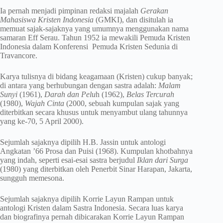
Ia pernah menjadi pimpinan redaksi majalah
Gerakan
Mahasiswa Kristen Indonesia
(GMKI), dan disitulah ia
memuat sajak-sajaknya yang umumnya menggunakan nama
samaran Eff Serau. Tahun 1952 ia mewakili Pemuda Kristen
Indonesia dalam Konferensi Pemuda Kristen Sedunia di
Travancore.
Karya tulisnya di bidang keagamaan (Kristen) cukup banyak;
di antara yang berhubungan dengan sastra adalah:
Malam
Sunyi
(1961),
Darah dan Pelu
h (1962),
Belas Tercurah
(1980),
Wajah Cinta
(2000, sebuah kumpulan sajak yang
diterbitkan secara khusus untuk menyambut ulang tahunnya
yang ke-70, 5 April 2000).
Sejumlah sajaknya dipilih H.B. Jassin untuk antologi
Angkatan ’66 Prosa dan Puisi (1968). Kumpulan khotbahnya
yang indah, seperti esai-esai sastra berjudul
Iklan dari Surga
(1980) yang diterbitkan oleh Penerbit Sinar Harapan, Jakarta,
sungguh memesona.
Sejumlah sajaknya dipilih Korrie Layun Rampan untuk
antologi Kristen dalam Sastra Indonesia. Secara luas karya
dan biografinya pernah dibicarakan Korrie Layun Rampan