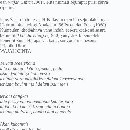
dan
Wajah Cinta
(2001). Kita nikmati sejumput puisi karya-
ciptanya.
Paus Sastra Indonesia, H.B. Jassin memilih sejumlah karya
Ukur untuk antologi Angkatan ’66 Prosa dan Puisi (1968).
Kumpulan khotbahnya yang indah, seperti esai-esai sastra
berjudul
Iklan dari Surga
(1980) yang diterbitkan oleh
Penerbit Sinar Harapan, Jakarta, sungguh memesona.
Fridolin Ukur
WAJAH CINTA
Terlalu sederrhana
bila malamini kita terpukau, pada
kisah lembut syahdu mesra
tentang dara melahirkan dalam keperawanan
tentang bayi mungil dalam palungan
terlalu dangkal
bila perayaan ini membuat kita terpana
dalam buai khusuk senandung damba
tentang malaikat, domba dan gembala
Akan kubantah
khotbah-khotbah indah