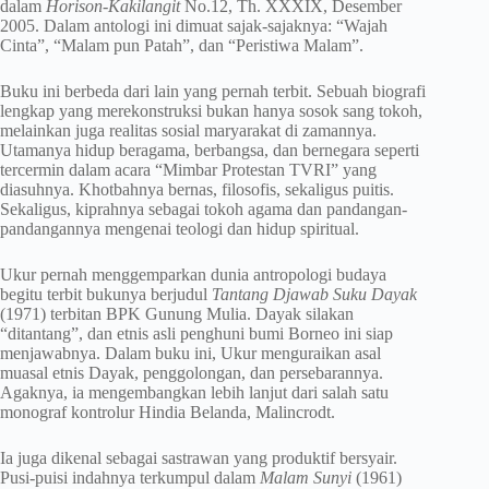
dalam
Horison-Kakilangit
No.12, Th. XXXIX, Desember
2005. Dalam antologi ini dimuat sajak-sajaknya: “Wajah
Cinta”, “Malam pun Patah”, dan “Peristiwa Malam”.
Buku ini berbeda dari lain yang pernah terbit. Sebuah biografi
lengkap yang merekonstruksi bukan hanya sosok sang tokoh,
melainkan juga realitas sosial maryarakat di zamannya.
Utamanya hidup beragama, berbangsa, dan bernegara seperti
tercermin dalam acara “Mimbar Protestan TVRI” yang
diasuhnya. Khotbahnya bernas, filosofis, sekaligus puitis.
Sekaligus, kiprahnya sebagai tokoh agama dan pandangan-
pandangannya mengenai teologi dan hidup spiritual.
Ukur pernah menggemparkan dunia antropologi budaya
begitu terbit bukunya berjudul
Tantang Djawab Suku Dayak
(1971) terbitan BPK Gunung Mulia. Dayak silakan
“ditantang”, dan etnis asli penghuni bumi Borneo ini siap
menjawabnya. Dalam buku ini, Ukur menguraikan asal
muasal etnis Dayak, penggolongan, dan persebarannya.
Agaknya, ia mengembangkan lebih lanjut dari salah satu
monograf kontrolur Hindia Belanda, Malincrodt.
Ia juga dikenal sebagai sastrawan yang produktif bersyair.
Pusi-puisi indahnya terkumpul dalam
Malam Sunyi
(1961)