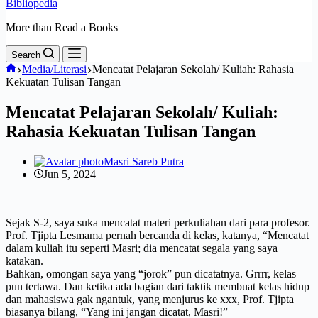
Bibliopedia
More than Read a Books
Search
Home
Media/Literasi
Mencatat Pelajaran Sekolah/ Kuliah: Rahasia
Kekuatan Tulisan Tangan
Mencatat Pelajaran Sekolah/ Kuliah:
Rahasia Kekuatan Tulisan Tangan
Masri Sareb Putra
Jun 5, 2024
Sejak S-2, saya suka mencatat materi perkuliahan dari para profesor.
Prof. Tjipta Lesmama pernah bercanda di kelas, katanya, “Mencatat
dalam kuliah itu seperti Masri; dia mencatat segala yang saya
katakan.
Bahkan, omongan saya yang “jorok” pun dicatatnya. Grrrr, kelas
pun tertawa. Dan ketika ada bagian dari taktik membuat kelas hidup
dan mahasiswa gak ngantuk, yang menjurus ke xxx, Prof. Tjipta
biasanya bilang, “Yang ini jangan dicatat, Masri!”