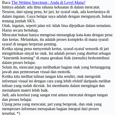
Baca
The Writing Spectrum : Anda di Level Mana?
Intinya adalah: ada ilmu rahasia kekuatan di dalam mencatat.
Neuron, dari ujung pena, ke jari, ke syaraf otak, ada korelasinya di
dalam ingatan. Gaya belajar saya adalah dengan mengunyah, bukan
tentang jumlah SKS.
Otak, ingatan, seperti jalan tol: tidak bisa dijejalkan dalam semalam.
Harus secara bertahap.
Mencatat bukan hanya mengenai menangkap kata-kata dengan pena
dan kertas. Melainkan, itu adalah proses kompleks di mana syaraf-
syaraf di tangan berperan penting.
Ketika ujung pena menyentuh kertas, syaraf-syaraf sensorik di jari
mengirimkan sinyal ke otak. Ini adalah proses yang disebut sebagai
“kinestetik learning” di mana gerakan fisik (menulis) berkontribusi
dalam proses belajar.
Selain itu, mencatat juga melibatkan bagian otak yang bertanggung
jawab atas pemrosesan visual dan motorik.
Ketika kita melihat tulisan tangan kita sendiri, otak mengolah
informasi visual ini dengan cara yang lebih efektif daripada melihat
tulisan yang sudah dicetak. Ini membantu dalam mengingat dan
memahami materi lebih baik.
Jadi, ada korelasi yang sangat erat antara mencatat dengan tangan
dan proses belajar.
Ujung pena yang mencatat, jari yang bergerak, dan otak yang
memproses informasi merupakan bagian integral dari proses
tersebut. *)