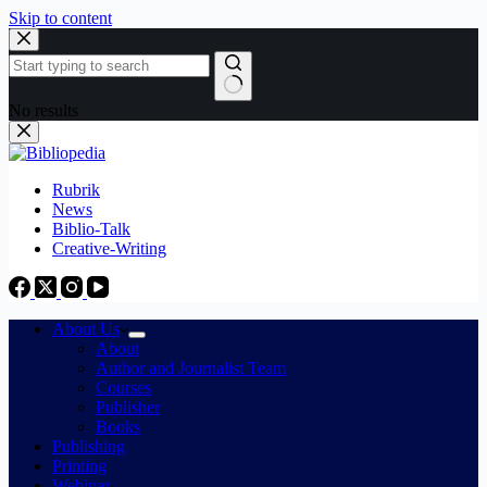
Skip to content
No results
Rubrik
News
Biblio-Talk
Creative-Writing
About Us
About
Author and Journalist Team
Courses
Publisher
Books
Publishing
Printing
Webinar