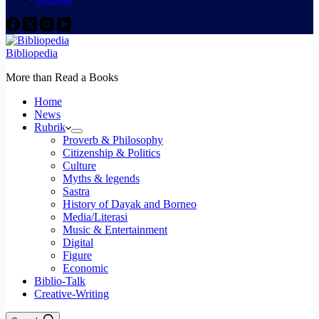
Bibliopedia
More than Read a Books
Home
News
Rubrik
Proverb & Philosophy
Citizenship & Politics
Culture
Myths & legends
Sastra
History of Dayak and Borneo
Media/Literasi
Music & Entertainment
Digital
Figure
Economic
Biblio-Talk
Creative-Writing