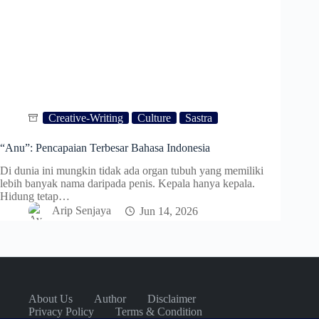
Creative-Writing
Culture
Sastra
“Anu”: Pencapaian Terbesar Bahasa Indonesia
Di dunia ini mungkin tidak ada organ tubuh yang memiliki
lebih banyak nama daripada penis. Kepala hanya kepala.
Hidung tetap…
Arip Senjaya
Jun 14, 2026
About Us
Author
Disclaimer
Privacy Policy
Terms & Condition