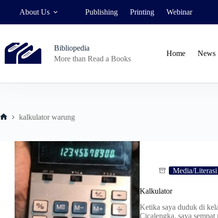
Skip
About Us
Publishing
Printing
Webinar
to
content
Bibliopedia
Home
News
More than Read a Books
kalkulator warung
Home
Media/Literasi
Kalkulator
Ketika saya duduk di ke
Cicalengka, saya sempat