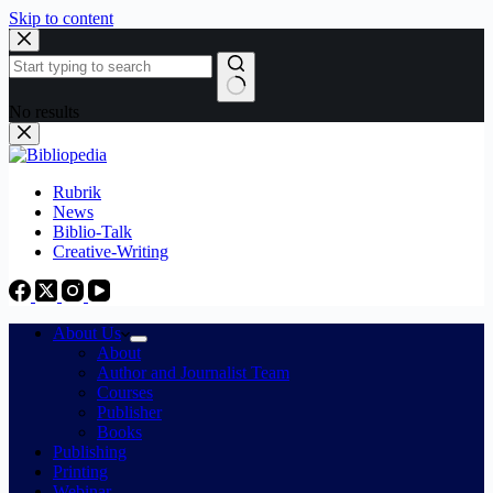
Skip to content
No results
Rubrik
News
Biblio-Talk
Creative-Writing
About Us
About
Author and Journalist Team
Courses
Publisher
Books
Publishing
Printing
Webinar