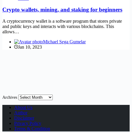
Crypto wallets, mining, and staking for beginners
A cryptocurrency wallet is a software program that stores private
and public keys and interacts with various blockchains. This
allows…
Michael Sega Gumelar
Jan 10, 2023
Archives
About Us
Author
Disclaimer
Privacy Policy
Terms & Condition