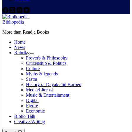
Bibliopedia
More than Read a Books
Home
News
Rubrik
Proverb & Philosophy
Citizenship & Politics
Culture
Myths & legends
Sastra
History of Dayak and Borneo
Media/Literasi
Music & Entertainment
Digital
Figure
Economic
Biblio-Talk
Creative-Writing